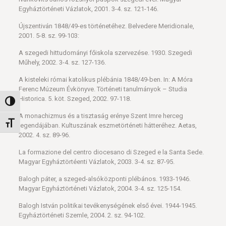
Egyháztörténeti Vázlatok, 2001. 3-4. sz. 121-146.
Újszentiván 1848/49-es történetéhez. Belvedere Meridionale,
2001. 5-8. sz. 99-103:
A szegedi hittudományi főiskola szervezése. 1930. Szegedi
Műhely, 2002. 3-4. sz. 127-136.
A kisteleki római katolikus plébánia 1848/49-ben. In: A Móra
Ferenc Múzeum Évkönyve. Történeti tanulmányok – Studia
Historica. 5. köt. Szeged, 2002. 97-118.
Nagy kontraszt váltása
A monachizmus és a tisztaság erénye Szent Imre herceg
Betűméret váltása
legendájában. Kultuszának eszmetörténeti hátteréhez. Aetas,
2002. 4. sz. 89-96.
La formazione del centro diocesano di Szeged e la Santa Sede.
Magyar Egyháztörtéenti Vázlatok, 2003. 3-4. sz. 87-95.
Balogh páter, a szeged-alsóközponti plébános. 1933-1946.
Magyar Egyháztörténeti Vázlatok, 2004. 3-4. sz. 125-154.
Balogh István politikai tevékenységének első évei. 1944-1945.
Egyháztörténeti Szemle, 2004. 2. sz. 94-102.