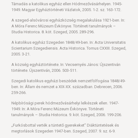
Támadás a katolikus egyház ellen Hódmezővásárhelyen. 1945-
1949. Magyar Egyháztörténeti Vázlatok, 2005. 1-2. sz. 163-172.
A szeged-alsóvárosi egyházközség megalakulása 1921-ben. In:
A Móra Ferenc Múzeum Évkönyve. Történeti tanulmányok –
Studia Historica. 8. köt. Szeged, 2005. 289-296.
A katolikus egyház Szegeden 1848/49-ben. In: Acta Universitatis
Scientarium Szegediensis. Acta Historica. Tomus CXXIII. Szeged,
2005. 3-21.
A község egyháztörténete. In: Vecsernyés János: Újszentiván
története. Újszentiván, 2006. 503-511.
Szegedi katolikus egyházi beszédek nemzetfölfogása 1848/49-
ben. In: Állam és nemzet a XIX-XX. században. Debrecen, 2006.
259-266.
Népbírósági perek hódmezővásárhelyi lelkészek ellen. 1947-
1949. In: A Móra Ferenc Múzeum Évkönyve. Történeti
tanulmányok – Studia Historica. 9. köt. Szeged, 2006. 199-206.
„Furkósbottal verték a tüntető gyerekeket” Diáktüntetések és
megtorlások Szegeden 1947-ben. Szeged, 2007. 9. sz. 6-9.