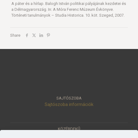
A páter és a hírlap. Balogh István politikai pályájának kezdetei és
a Délmagyarország. In: A Móra Ferenc Múzeum Évkönyve.
Történeti tanulmányok – Studia Historica. 10. köt. Szeged, 2007.
Share
SAJTÓSZOBA
Sajtószoba információk
KÖZÉRDEKŰ