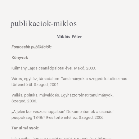
publikaciok-miklos
Miklós Péter
Fontosabb publikációk:
Könyvek
Kálmány Lajos csanádpalotai évei. Makó, 2003.
Város, egyház, társadalom. Tanulmányok a szegedi katolicizmus
történetéről. Szeged, 2004.
Vallás, politika, művelődés. Egyháztörténeti tanulmányok.
Szeged, 2006.
„A jelen kor vészes napjaiban” Dokumentumok a csanádi
püspökség 1848/49-es történetéhez. Szeged, 2006.
Tanulmányok:
Ivánkovits János rozsnyói püspök szegedi évei. Magyar