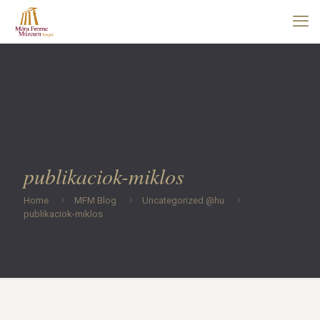
publikaciok-miklos
Home
MFM Blog
Uncategorized @hu
publikaciok-miklos