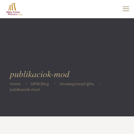
publikaciok-mod
Home
MFM Blog
Uncategorized @hu
publikaciok-mod