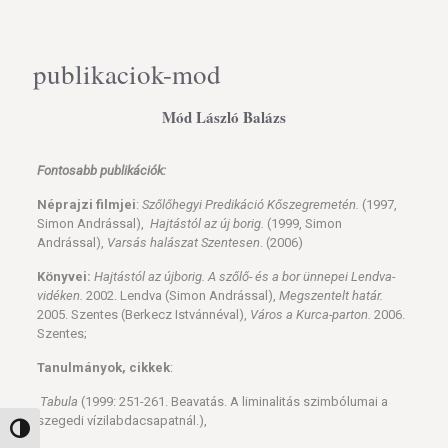
publikaciok-mod
Mód László Balázs
Fontosabb publikációk:
Néprajzi filmjei
:
Szőlőhegyi Predikáció Kőszegremetén.
(1997,
Simon Andrással),
Hajtástól az új borig.
(1999, Simon
Andrással),
Varsás halászat Szentesen
. (2006)
Könyvei:
Hajtástól az újborig. A szőlő- és a bor ünnepei Lendva-
vidéken.
2002. Lendva (Simon Andrással),
Megszentelt határ.
2005. Szentes (Berkecz Istvánnéval),
Város a Kurca-parton.
2006.
Szentes;
Tanulmányok, cikkek
:
Tabula
(1999: 251-261. Beavatás. A liminalitás szimbólumai a
szegedi vízilabdacsapatnál.),
Nagy kontraszt váltása