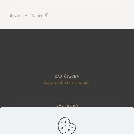
Share
SAJTÓSZOBA
Sajtószoba információk
KÖZÉRDEKŰ
Közérdekű adatok
Értéktár
Ásatások
Pályázatok