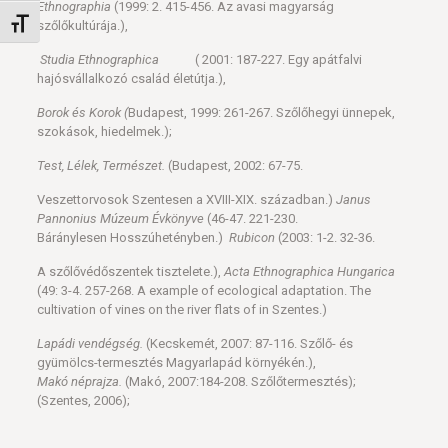
Ethnographia
(1999: 2. 415-456. Az avasi magyarság
Betűméret váltása
szőlőkultúrája.),
Studia Ethnographica
( 2001: 187-227. Egy apátfalvi
hajósvállalkozó család életútja.),
Borok és Korok (
Budapest, 1999: 261-267. Szőlőhegyi ünnepek,
szokások, hiedelmek.);
Test, Lélek, Természet.
(Budapest, 2002: 67-75.
Veszettorvosok Szentesen a XVIII-XIX. században.)
Janus
Pannonius Múzeum Évkönyve
(46-47. 221-230.
Báránylesen Hosszúhetényben.)
Rubicon
(2003: 1-2. 32-36.
A szőlővédőszentek tisztelete.),
Acta Ethnographica Hungarica
(49: 3-4. 257-268. A example of ecological adaptation. The
cultivation of vines on the river flats of in Szentes.)
Lapádi vendégség.
(Kecskemét, 2007: 87-116. Szőlő- és
gyümölcs-termesztés Magyarlapád környékén.),
Makó néprajza.
(Makó, 2007:184-208. Szőlőtermesztés);
(Szentes, 2006);