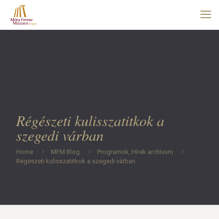
Régészeti kulisszatitkok a
szegedi várban
Home
MFM Blog
Programok, Hírek archívum
Régészeti kulisszatitkok a szegedi várban