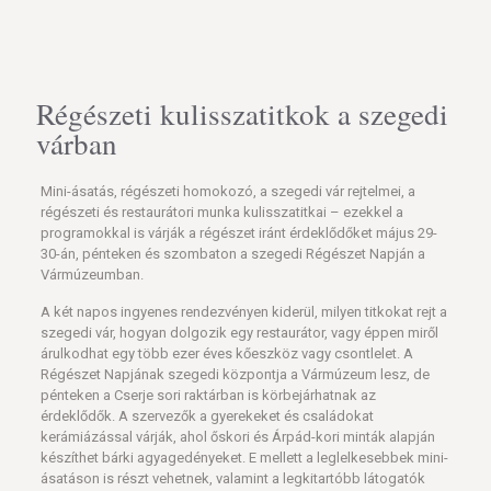
Régészeti kulisszatitkok a szegedi
várban
Mini-ásatás, régészeti homokozó, a szegedi vár rejtelmei, a
régészeti és restaurátori munka kulisszatitkai – ezekkel a
programokkal is várják a régészet iránt érdeklődőket május 29-
30-án, pénteken és szombaton a szegedi Régészet Napján a
Vármúzeumban.
A két napos ingyenes rendezvényen kiderül, milyen titkokat rejt a
szegedi vár, hogyan dolgozik egy restaurátor, vagy éppen miről
árulkodhat egy több ezer éves kőeszköz vagy csontlelet. A
Régészet Napjának szegedi központja a Vármúzeum lesz, de
pénteken a Cserje sori raktárban is körbejárhatnak az
érdeklődők. A szervezők a gyerekeket és családokat
kerámiázással várják, ahol őskori és Árpád-kori minták alapján
készíthet bárki agyagedényeket. E mellett a leglelkesebbek mini-
ásatáson is részt vehetnek, valamint a legkitartóbb látogatók