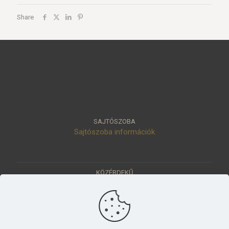
Share
SAJTÓSZOBA
Sajtószoba információk
KÖZÉRDEKŰ
Közérdekű adatok
Értéktár
Ásatások
Pályázatok