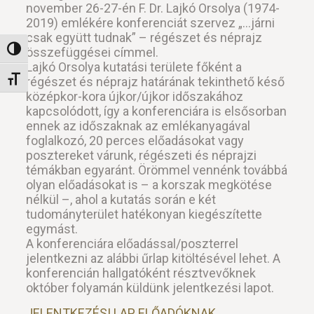
november 26-27-én F. Dr. Lajkó Orsolya (1974-
2019) emlékére konferenciát szervez „…járni
csak együtt tudnak” – régészet és néprajz
összefüggései címmel.
Nagy kontraszt váltása
Lajkó Orsolya kutatási területe főként a
régészet és néprajz határának tekinthető késő
Betűméret váltása
középkor-kora újkor/újkor időszakához
kapcsolódott, így a konferenciára is elsősorban
ennek az időszaknak az emlékanyagával
foglalkozó, 20 perces előadásokat vagy
posztereket várunk, régészeti és néprajzi
témákban egyaránt. Örömmel vennénk továbbá
olyan előadásokat is – a korszak megkötése
nélkül –, ahol a kutatás során e két
tudományterület hatékonyan kiegészítette
egymást.
A konferenciára előadással/poszterrel
jelentkezni az alábbi űrlap kitöltésével lehet. A
konferencián hallgatóként résztvevőknek
október folyamán küldünk jelentkezési lapot.
JELENTKEZÉSI LAP ELŐADÓKNAK