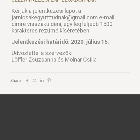
Kérjük a jelentkezési lapot a
jarnicsakegyutttudnak@gmail.com e-mail
címre visszaküldeni, egy legfeljebb 1500
karakteres rezümé kíséretében.
Jelentkezési határidő: 2020. július 15.
Üdvözlettel a szervezők:
Löffler Zsuzsanna és Molnár Csilla
Share