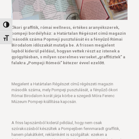
Nagy kontraszt váltása
Ókori graffitik, római wellness, értékes aranyékszerek,
pompeji bordélyház: a Határtalan Régészet című magazin
Betűméret váltása
második száma Popmeji pusztulását és a fényűző Római
Birodalom időszakát mutatja be. A frissen megjelent
lapból kiderül például, hogyan vettek részt az istenek a
gyógyításban, s milyen szerelmes verseket „graffitiztek” a
falakra „Pompeji Rómeói” kétezer évvel ezelőtt.
Megjelent a Határtalan Régészet című régészeti magazin
második száma, mely Pompeji pusztulását, a fényűző ókori
Római Birodalom korát járja körbe a szegedi Móra Ferenc
Múzeum Pompeji-kiállítása kapcsán.
A friss lapszámból kiderül például, hogy nem csak
szórakozásból készültek a Pompejiben fennmaradt graffitik,
hanem plakátként, reklámként is szolgáltak: ezeken a