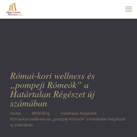
Római-kori wellness és
„pompeji Rómeók” a
Határtalan Régészet új
számában
Home
MFM Blog
Határtalan Régészet
Római-kori wellness és „pompeji Rómeók” a Határtalan Régészet
új számában