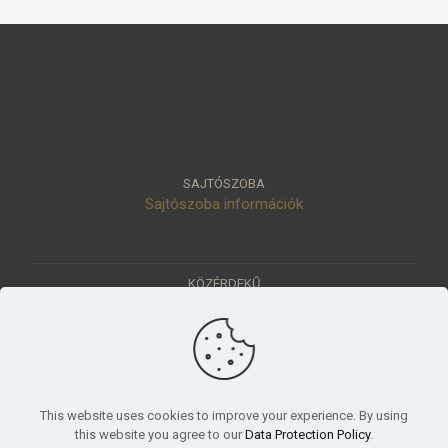
SAJTÓSZOBA
Sajtószoba információk
KÖZÉRDEKŰ
Közérdekű adatok
Értéktár
Ásatások
Pályázatok
KÜLDETÉSÜNK
This website uses cookies to improve your experience. By using
Tudományos beszámoló, küldetésnyilatkozat
this website you agree to our
Data Protection Policy
.