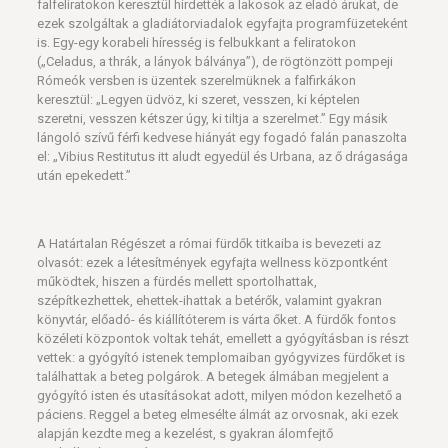
falfeliratokon keresztül hirdették a lakosok az eladó árukat, de
ezek szolgáltak a gladiátorviadalok egyfajta programfüzeteként
is. Egy-egy korabeli híresség is felbukkant a feliratokon
(„Celadus, a thrák, a lányok bálványa”), de rögtönzött pompeji
Rómeók versben is üzentek szerelmüknek a falfirkákon
keresztül: „Legyen üdvöz, ki szeret, vesszen, ki képtelen
szeretni, vesszen kétszer úgy, ki tiltja a szerelmet.” Egy másik
lángoló szívű férfi kedvese hiányát egy fogadó falán panaszolta
el: „Vibius Restitutus itt aludt egyedül és Urbana, az ő drágasága
után epekedett.”
A Határtalan Régészet a római fürdők titkaiba is bevezeti az
olvasót: ezek a létesítmények egyfajta wellness központként
működtek, hiszen a fürdés mellett sportolhattak,
szépítkezhettek, ehettek-ihattak a betérők, valamint gyakran
könyvtár, előadó- és kiállítóterem is várta őket. A fürdők fontos
közéleti központok voltak tehát, emellett a gyógyításban is részt
vettek: a gyógyító istenek templomaiban gyógyvizes fürdőket is
találhattak a beteg polgárok. A betegek álmában megjelent a
gyógyító isten és utasításokat adott, milyen módon kezelhető a
páciens. Reggel a beteg elmesélte álmát az orvosnak, aki ezek
alapján kezdte meg a kezelést, s gyakran álomfejtő