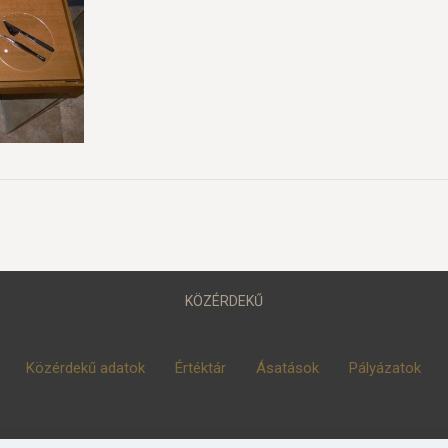
KÖZÉRDEKŰ
Közérdekű adatok
Értéktár
Ásatások
Pályázatok