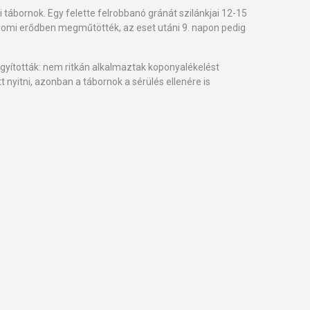
ábornok. Egy felette felrobbanó gránát szilánkjai 12-15
romi erődben megműtötték, az eset utáni 9. napon pedig
gyították: nem ritkán alkalmaztak koponyalékelést
t nyitni, azonban a tábornok a sérülés ellenére is