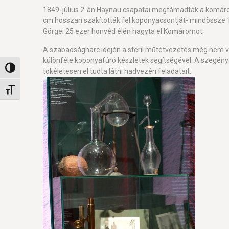
1849. július 2-án Haynau csapatai megtámadták a komárom
cm hosszan szakították fel koponyacsontját- mindössze 
Görgei 25 ezer honvéd élén hagyta el Komáromot.
A szabadságharc idején a steril műtétvezetés még nem vo
különféle koponyafúró készletek segítségével. A szegényes 
Nagy kontraszt váltása
tökéletesen el tudta látni hadvezéri feladatait.
Betűméret váltása