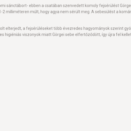
i sánctábort- ebben a csatában szenvedett komoly fejsérülést Görgei t
1-2 milliméteren múlt, hogy agya nem sérült meg. A sebesülést a komá
lt elterjedt, a fejsérüléseket több évezredes hagyományok szerint gyó
higiéniás viszonyok miatt Görgei sebe elfertőződött, így újra fel kellet