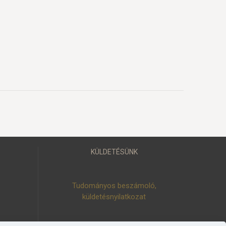
KÜLDETÉSÜNK
Tudományos beszámoló,
küldetésnyilatkozat