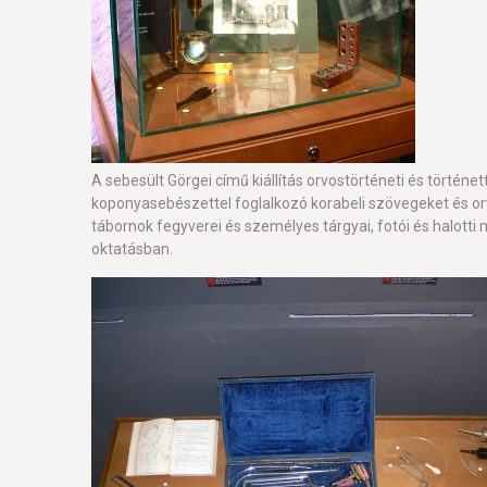
A sebesült Görgei című kiállítás orvostörténeti és történ
koponyasebészettel foglalkozó korabeli szövegeket és orv
tábornok fegyverei és személyes tárgyai, fotói és halotti
oktatásban.