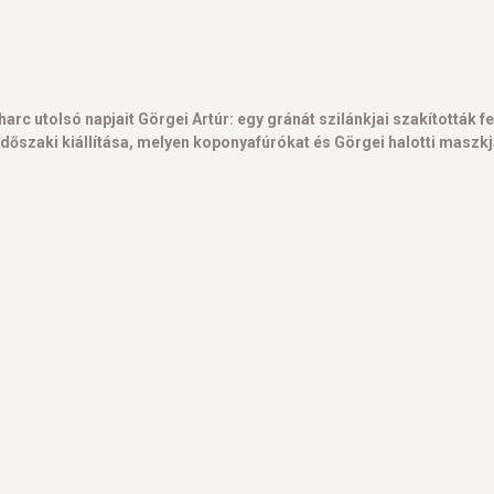
rc utolsó napjait Görgei Artúr: egy gránát szilánkjai szakították 
őszaki kiállítása, melyen koponyafúrókat és Görgei halotti maszkját