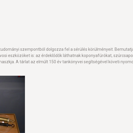
ettudományi szempontból dolgozza fel a sérülés körülményeit. Bemutatják
osi eszközöket is: az érdeklődők láthatnak koponyafúrókat, szúrcsapot
 maszkja. A tárlat az elmúlt 150 év tankönyvei segítségével követi nyom