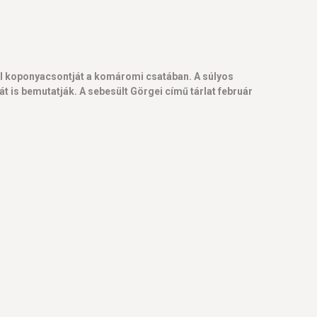
fel koponyacsontját a komáromi csatában. A súlyos
 is bemutatják. A sebesült Görgei című tárlat február