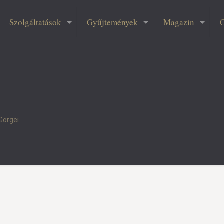
Szolgáltatások
Gyűjtemények
Magazin
Görgei