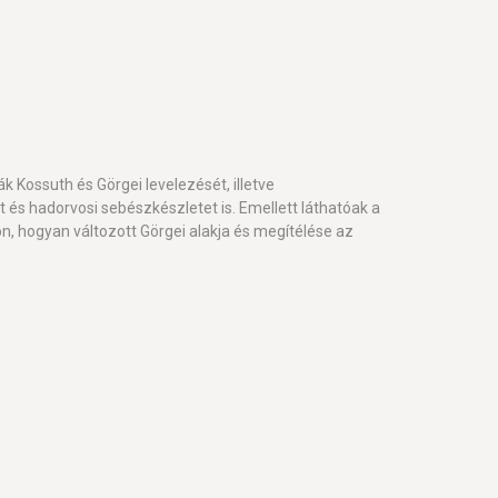
 Kossuth és Görgei levelezését, illetve
 és hadorvosi sebészkészletet is. Emellett láthatóak a
on, hogyan változott Görgei alakja és megítélése az