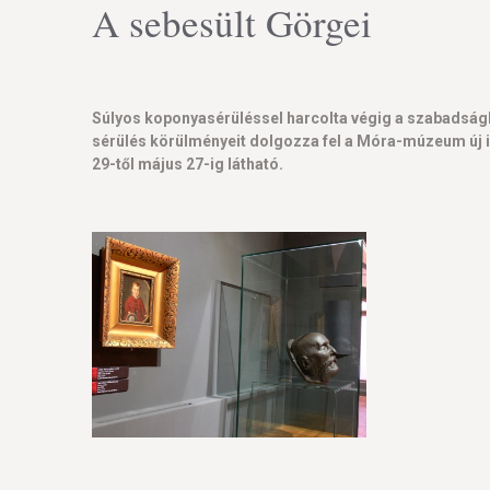
A sebesült Görgei
Súlyos koponyasérüléssel harcolta végig a szabadságha
sérülés körülményeit dolgozza fel a Móra-múzeum új id
29-től május 27-ig látható.