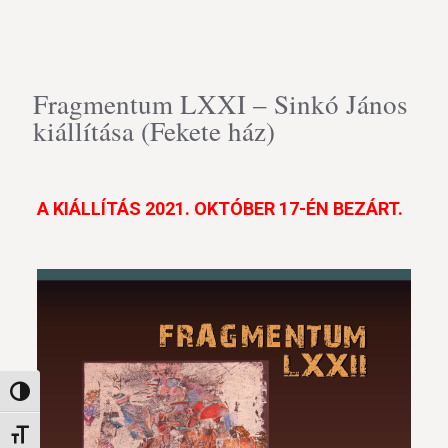
Fragmentum LXXI – Sinkó János
kiállítása (Fekete ház)
A KIÁLLÍTÁS 2021. OKTÓBER 17-ÉN BEZÁRT.
Nagy kontraszt váltása
Betűméret váltása