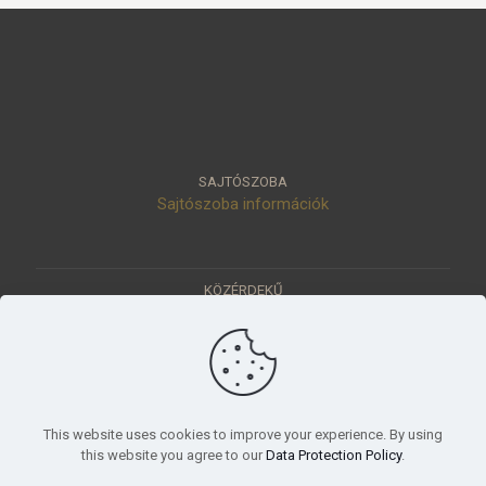
SAJTÓSZOBA
Sajtószoba információk
KÖZÉRDEKŰ
Közérdekű adatok
Értéktár
Ásatások
Pályázatok
KÜLDETÉSÜNK
This website uses cookies to improve your experience. By using
Tudományos beszámoló, küldetésnyilatkozat
this website you agree to our
Data Protection Policy
.