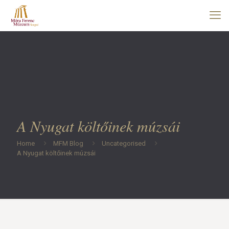
A Nyugat költőinek múzsái
Home
MFM Blog
Uncategorised
A Nyugat költőinek múzsái