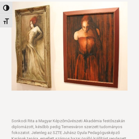
Nagy kontraszt váltása
Betűméret váltása
Sonkodi Rita a Magyar Képzőművészeti Akadémia festőszakán
diplomázott, később pedig Temesváron szerzett tudományos
fokozatot. Jelenleg az SZTE Juhász Gyula Pedagógusképző
Karának tanára, emellett számos hazai önálló kiállítást rendezett