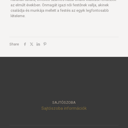
az elmúlt években. Önmagát igazi női festőnek vallja, akinek
családja és munkája mellett a festés az egyik legfontosabb
lételeme.
Share
SAJTÓSZOBA
Sajtószoba információk