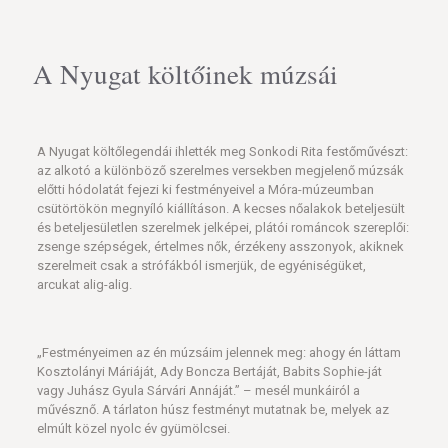
A Nyugat költőinek múzsái
A Nyugat költőlegendái ihlették meg Sonkodi Rita festőművészt:
az alkotó a különböző szerelmes versekben megjelenő múzsák
előtti hódolatát fejezi ki festményeivel a Móra-múzeumban
csütörtökön megnyíló kiállításon. A kecses nőalakok beteljesült
és beteljesületlen szerelmek jelképei, plátói románcok szereplői:
zsenge szépségek, értelmes nők, érzékeny asszonyok, akiknek
szerelmeit csak a strófákból ismerjük, de egyéniségüket,
arcukat alig-alig.
„Festményeimen az én múzsáim jelennek meg: ahogy én láttam
Kosztolányi Máriáját, Ady Boncza Bertáját, Babits Sophie-ját
vagy Juhász Gyula Sárvári Annáját.” – mesél munkáiról a
művésznő. A tárlaton húsz festményt mutatnak be, melyek az
elmúlt közel nyolc év gyümölcsei.