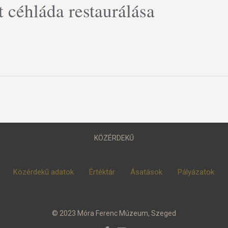
 céhláda restaurálása
KÖZÉRDEKŰ
Közérdekű adatok
Értéktár
Ásatások
Pályázatok
© 2023 Móra Ferenc Múzeum, Szeged