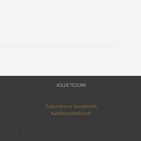
KÜLDETÉSÜNK
Tudományos beszámoló,
küldetésnyilatkozat