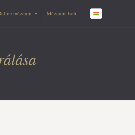
Online múzeum
Múzeumi bolt
rálása