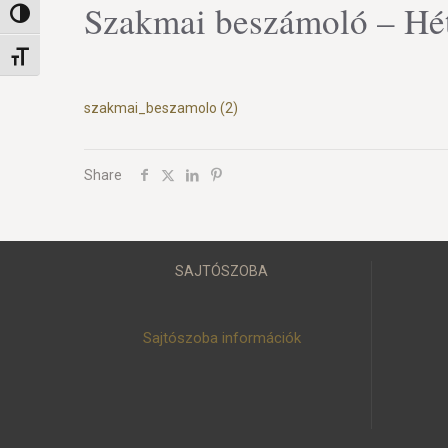
Szakmai beszámoló – Hét
Nagy kontraszt váltása
Betűméret váltása
szakmai_beszamolo (2)
Share
SAJTÓSZOBA
Sajtószoba információk