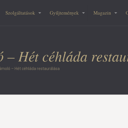
Szolgáltatások
Gyűjtemények
Magazin
 – Hét céhláda restau
moló – Hét céhláda restaurálása