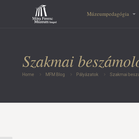
Múzeumpedagógia
Szakmai beszámoló
Home
MFM Blog
Pályázatok
Szakmai beszá