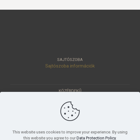
SAJTÓSZOBA
Sajtószoba információk
KÖZÉRDEKŰ
Közérdekű adatok
Értéktár
Ásatások
Pályázatok
KÜLDETÉSÜNK
This website uses cookies to improve your experience. By using
Tudományos beszámoló, küldetésnyilatkozat
this website you agree to our
Data Protection Policy
.