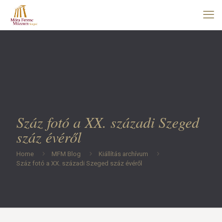
Száz fotó a XX. századi Szeged
száz évéről
Home
MFM Blog
Kiállítás archívum
Száz fotó a XX. századi Szeged száz évéről