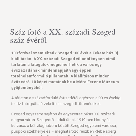
Száz fotó a XX. századi Szeged
száz évéről
100 fotóval szemléltetik Szeged 100 évét a Fekete ház új
kiállításán. A XX. századi Szeged villanófényben című
tárlaton a látogatók megismerhetik a város egy
évszázadának mindennapjait vagy éppen
történelemformáló pillanatait. A kiállításon minden
évtizedről 10 képet mutatnak be a Móra Ferenc Múzeum
gyűjteményéből.
A tárlaton a századforduló évtizedétől egészen a 90-es évekig
tíz-tíz fotográfia érzékelteti a szegedi történéseket.
Szeged egyszerre sajátos és egyszerre tipikus XX. századi
magyar város. Szegedről indult útnak 1919-ben Horthy új
kurzusa; a két világháború között Szeged egyetemi várossá,
püspöki székhellyé és – meghatározó részben Klebelsberg