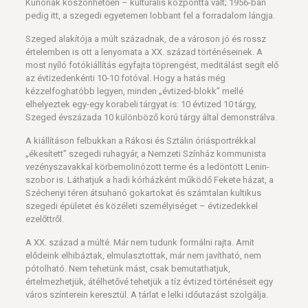
Kunonak köszönhetően – kulturális központtá vált; 1956-ban
pedig itt, a szegedi egyetemen lobbant fel a forradalom lángja.
Szeged alakítója a múlt századnak, de a városon jó és rossz
értelemben is ott a lenyomata a XX. század történéseinek. A
most nyíló fotókiállítás egyfajta töprengést, meditálást segít elő
az évtizedenkénti 10-10 fotóval. Hogy a hatás még
kézzelfoghatóbb legyen, minden „évtized-blokk” mellé
elhelyeztek egy-egy korabeli tárgyat is: 10 évtized 10 tárgy,
Szeged évszázada 10 különböző korú tárgy által demonstrálva.
A kiállításon felbukkan a Rákosi és Sztálin óriásportrékkal
„ékesített” szegedi ruhagyár, a Nemzeti Színház kommunista
vezényszavakkal körbemolinózott terme és a ledöntött Lenin-
szobor is. Láthatjuk a hadi kórházként működő Fekete házat, a
Széchenyi téren átsuhanó gokartokat és számtalan kultikus
szegedi épületet és közéleti személyiséget – évtizedekkel
ezelőttről.
A XX. század a múlté. Már nem tudunk formálni rajta. Amit
elődeink elhibáztak, elmulasztottak, már nem javítható, nem
pótolható. Nem tehetünk mást, csak bemutathatjuk,
értelmezhetjük, átélhetővé tehetjük a tíz évtized történéseit egy
város színterein keresztül. A tárlat e lelki időutazást szolgálja.