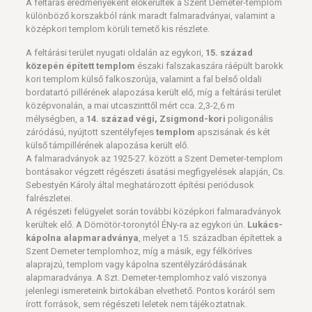
A feltárás eredményeként előkerültek a Szent Demeter-templom
különböző korszakból ránk maradt falmaradványai, valamint a
középkori templom körüli temető kis részlete.
A feltárási terület nyugati oldalán az egykori,
15. század
közepén épített templom
északi falszakaszára ráépült barokk
kori templom külső falkoszorúja, valamint a fal belső oldali
bordatartó pillérének alapozása került elő, míg a feltárási terület
középvonalán, a mai utcaszinttől mért cca. 2,3-2,6 m
mélységben, a
14. század végi, Zsigmond-kori
poligonális
záródású, nyújtott szentélyfejes
templom
apszisának és két
külső támpillérének alapozása került elő.
A falmaradványok az 1925-27. között a Szent Demeter-templom
bontásakor végzett régészeti ásatási megfigyelések alapján, Cs.
Sebestyén Károly által meghatározott építési periódusok
falrészletei.
A régészeti felügyelet során további középkori falmaradványok
kerültek elő. A Dömötör-toronytól ÉNy-ra az egykori ún.
Lukács-
kápolna alapmaradványa
, melyet a 15. században építettek a
Szent Demeter templomhoz, míg a másik, egy félköríves
alaprajzú, templom vagy kápolna szentélyzáródásának
alapmaradványa. A Szt. Demeter-templomhoz való viszonya
jelenlegi ismereteink birtokában elvethető. Pontos koráról sem
írott források, sem régészeti leletek nem tájékoztatnak.