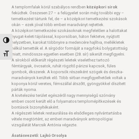
A templomfalak körül szabályos rendben
középkori sírok
feküdtek. Összesen 27 – a felügyelet során még további egy –
temetkezést tártunk fel, de – a középkori temetkezési szokások
okán – ezek jóval több emberi maradványt rejtettek.
A középkori temetkezési szokásoknak megfelelően a halottakat
nyugat-keleti tájolással, koporsóban, háton fektetve, nyújtott
Nagy kontraszt váltása
helyzetben, karokat többnyire a medencére hajlítva, mellékletek
nélkül temették el. A sírgödör formáját a nagyfokú bolygatottság
Betűméret váltása
miatt, mindössze egyetlen esetben (28. sír) sikerült megfigyelni.
A sírokból előkerült régészeti leletek viselethez tartozó
fémtárgyak, övcsatok, ruhát rögzítő párizsi kapcsok, füles
gombok, ékszerek. A koporsók részeiként szögek és deszka-
maradványok kerültek elő. Több sírban megfigyelhetőek voltak a
koponya körül veretes, fémszállal átszőtt, gyöngyökkel díszített
párták nyoma.
A kivitelezési terület egészéről nagy mennyiségű szórvány
emberi csont került elő a folyamatos templomépítkezések és
bontások bizonyítékaként.
A régészeti leletek restaurálása és elsődleges nyilvántartásba
vétele megtörtént, az emberi maradványok antropológiai
vizsgálatát Marcsik Antónia végezte.
Ásatásvezető: Lajkó Orsolya