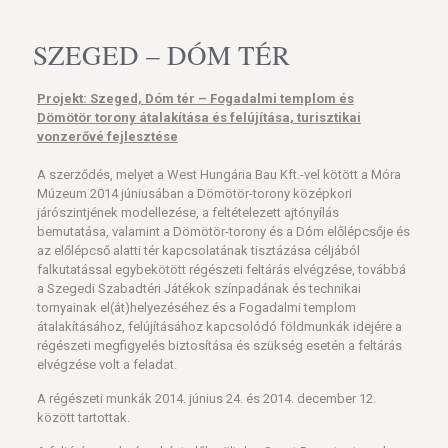
SZEGED – DÓM TÉR
Projekt: Szeged, Dóm tér – Fogadalmi templom és
Dömötör torony átalakítása és felújítása, turisztikai
vonzerővé fejlesztése
A szerződés, melyet a West Hungária Bau Kft.-vel kötött a Móra
Múzeum 2014 júniusában a Dömötör-torony középkori
járószintjének modellezése, a feltételezett ajtónyílás
bemutatása, valamint a Dömötör-torony és a Dóm előlépcsője és
az előlépcső alatti tér kapcsolatának tisztázása céljából
falkutatással egybekötött régészeti feltárás elvégzése, továbbá
a Szegedi Szabadtéri Játékok színpadának és technikai
tornyainak el(át)helyezéséhez és a Fogadalmi templom
átalakításához, felújításához kapcsolódó földmunkák idejére a
régészeti megfigyelés biztosítása és szükség esetén a feltárás
elvégzése volt a feladat.
A régészeti munkák 2014. június 24. és 2014. december 12.
között tartottak.