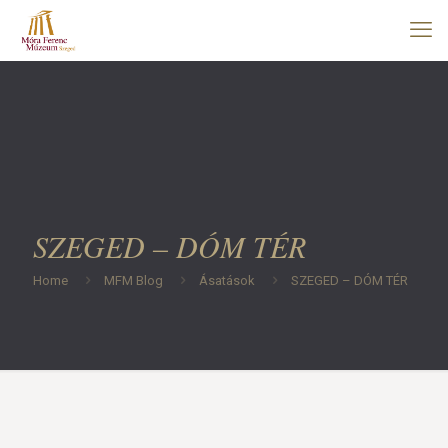
SZEGED – DÓM TÉR
Home
MFM Blog
Ásatások
SZEGED – DÓM TÉR