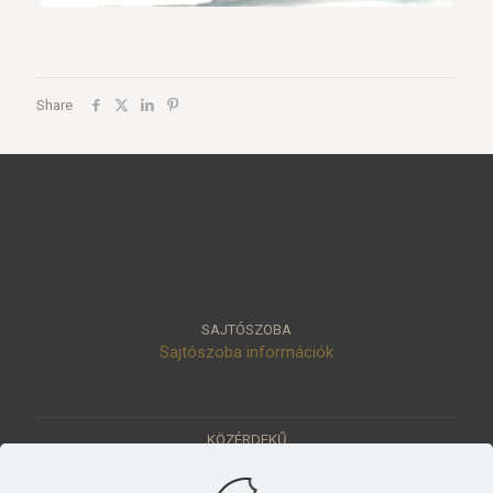
Share
SAJTÓSZOBA
Sajtószoba információk
KÖZÉRDEKŰ
Közérdekű adatok
Értéktár
Ásatások