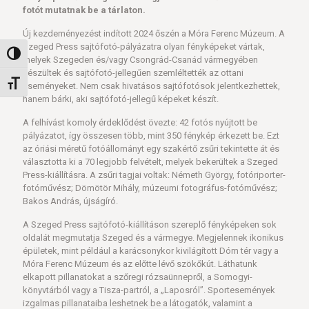
fotót mutatnak be a tárlaton.
Új kezdeményezést indított 2024 őszén a Móra Ferenc Múzeum. A
Szeged Press sajtófotó-pályázatra olyan fényképeket vártak,
Nagy kontraszt váltása
melyek Szegeden és/vagy Csongrád-Csanád vármegyében
készültek és sajtófotó-jellegűen szemléltették az ottani
Betűméret váltása
eseményeket. Nem csak hivatásos sajtófotósok jelentkezhettek,
hanem bárki, aki sajtófotó-jellegű képeket készít.
A felhívást komoly érdeklődést övezte: 42 fotós nyújtott be
pályázatot, így összesen több, mint 350 fénykép érkezett be. Ezt
az óriási méretű fotóállományt egy szakértő zsűri tekintette át és
választotta ki a 70 legjobb felvételt, melyek bekerültek a Szeged
Press-kiállításra. A zsűri tagjai voltak: Németh György, fotóriporter-
fotóművész; Dömötör Mihály, múzeumi fotográfus-fotóművész;
Bakos András, újságíró.
A Szeged Press sajtófotó-kiállításon szereplő fényképeken sok
oldalát megmutatja Szeged és a vármegye. Megjelennek ikonikus
épületek, mint például a karácsonykor kivilágított Dóm tér vagy a
Móra Ferenc Múzeum és az előtte lévő szökőkút. Láthatunk
elkapott pillanatokat a szőregi rózsaünnepről, a Somogyi-
könyvtárból vagy a Tisza-partról, a „Laposról”. Sportesemények
izgalmas pillanataiba leshetnek be a látogatók, valamint a