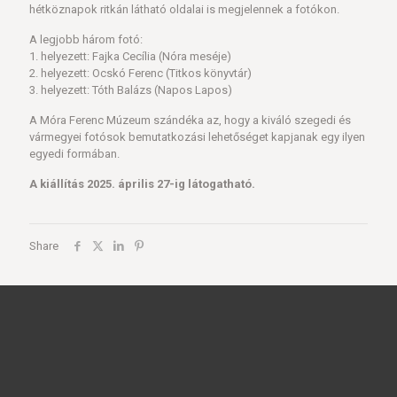
hétköznapok ritkán látható oldalai is megjelennek a fotókon.
A legjobb három fotó:
1. helyezett: Fajka Cecília (Nóra meséje)
2. helyezett: Ocskó Ferenc (Titkos könyvtár)
3. helyezett: Tóth Balázs (Napos Lapos)
A Móra Ferenc Múzeum szándéka az, hogy a kiváló szegedi és
vármegyei fotósok bemutatkozási lehetőséget kapjanak egy ilyen
egyedi formában.
A kiállítás 2025. április 27-ig látogatható.
Share