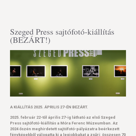
Szeged Press sajtófotó-kiállítás
(BEZÁRT!)
A KIÁLLÍTÁS 2025. ÁPRILIS 27-ÉN BEZÁRT.
2025. február 22-től április 27-ig látható az első Szeged
Press sajtófotó-kiállítás a Móra Ferenc Múzeumban. Az
2024 őszén meghirdetett sajtófotó-pályázatra beérkezett
fényképekből válogatta ki a legjobbakat a zsűri: összesen 70