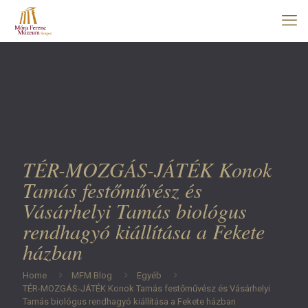
TÉR-MOZGÁS-JÁTÉK Konok
Tamás festőművész és
Vásárhelyi Tamás biológus
rendhagyó kiállítása a Fekete
házban
Home
MFM Blog
Egyéb
TÉR-MOZGÁS-JÁTÉK Konok Tamás festőművész és Vásárhelyi
Tamás biológus rendhagyó kiállítása a Fekete házban