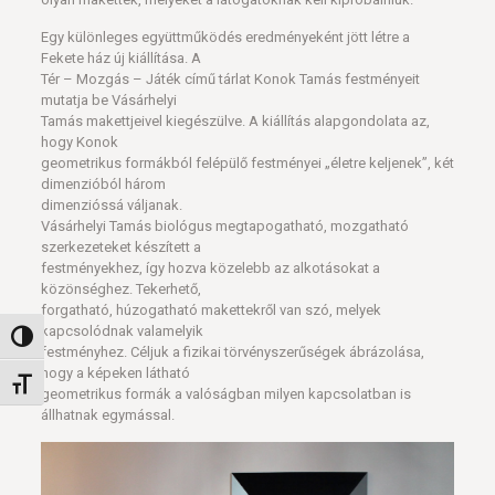
Egy különleges együttműködés eredményeként jött létre a
Fekete ház új kiállítása. A
Tér – Mozgás – Játék című tárlat Konok Tamás festményeit
mutatja be Vásárhelyi
Tamás makettjeivel kiegészülve. A kiállítás alapgondolata az,
hogy Konok
geometrikus formákból felépülő festményei „életre keljenek”, két
dimenzióból három
dimenzióssá váljanak.
Vásárhelyi Tamás biológus megtapogatható, mozgatható
szerkezeteket készített a
festményekhez, így hozva közelebb az alkotásokat a
közönséghez. Tekerhető,
forgatható, húzogatható makettekről van szó, melyek
kapcsolódnak valamelyik
Nagy kontraszt váltása
festményhez. Céljuk a fizikai törvényszerűségek ábrázolása,
hogy a képeken látható
Betűméret váltása
geometrikus formák a valóságban milyen kapcsolatban is
állhatnak egymással.