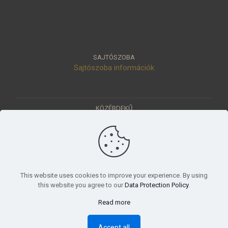
SAJTÓSZOBA
Sajtószoba információk
KÖZÉRDEKŰ
Közérdekű adatok
Értéktár
Ásatások
Pályázatok
KÜLDETÉSÜNK
This website uses cookies to improve your experience. By using
Tudományos beszámoló, küldetésnyilatkozat
this website you agree to our
Data Protection Policy
.
Read more
© 2023 Móra Ferenc Múzeum, Szeged
Accept all