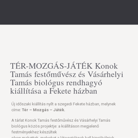
TÉR-MOZGÁS-JÁTÉK Konok
Tamás festőművész és Vásárhelyi
Tamás biológus rendhagyó
kiállítása a Fekete házban
Új időszaki kiállítás nyílt a szegedi Fekete házban, melynek
címe:
Tér – Mozgás – Játék.
A tárlat Konok Tamás festőművész és Vásárhelyi Tamás
biológus közös projektje: a kiállításon megjelenő
festményekhez készültek
olyan makettek, melyeket a látogatóknak kell kipróbálniuk.