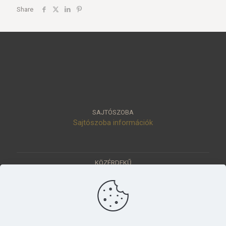
Share
SAJTÓSZOBA
Sajtószoba információk
KÖZÉRDEKŰ
Közérdekű adatok
Értéktár
Ásatások
Pályázatok
KÜLDETÉSÜNK