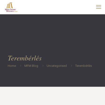
Terembérlés
Home
MFM Blog
Uncategorised
Terembérlés