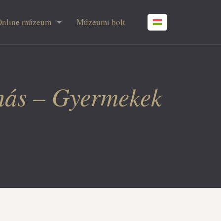
Online múzeum
Múzeumi bolt
anás – Gyermekek