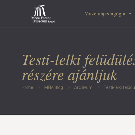
Múzeumpedagógia
Testi-lelki felüdü
részére ajánljuk
Home
MFM Blog
Archívum
Testi-lelki felü