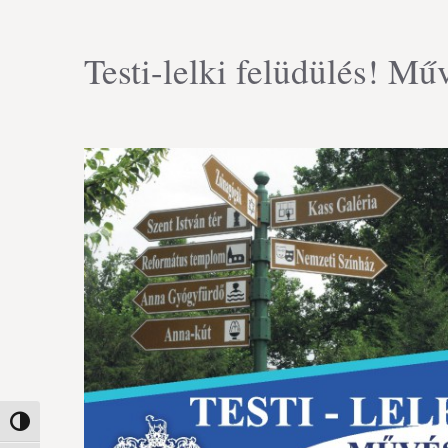
Testi-lelki felüdülés! M
Nagy kontraszt váltása