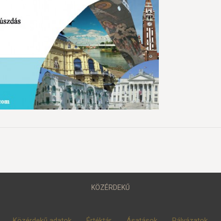
KÖZÉRDEKŰ
Közérdekű adatok
Értéktár
Ásatások
Pályázatok