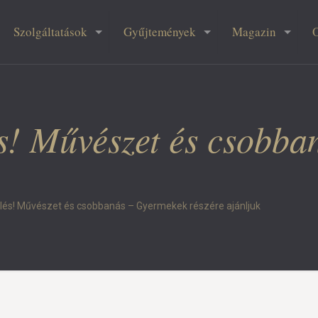
Szolgáltatások
Gyűjtemények
Magazin
lés! Művészet és csobb
dülés! Művészet és csobbanás – Gyermekek részére ajánljuk