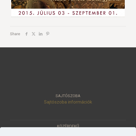
Share
SAJTÓSZOBA
Sajtószoba információk
KÖZÉRDEKŰ