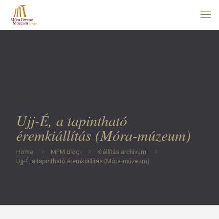
Ujj-É, a tapintható
éremkiállítás (Móra-múzeum)
Home
MFM Blog
Kiállítás archívum
Ujj-É, a tapintható éremkiállítás (Móra-múzeum)