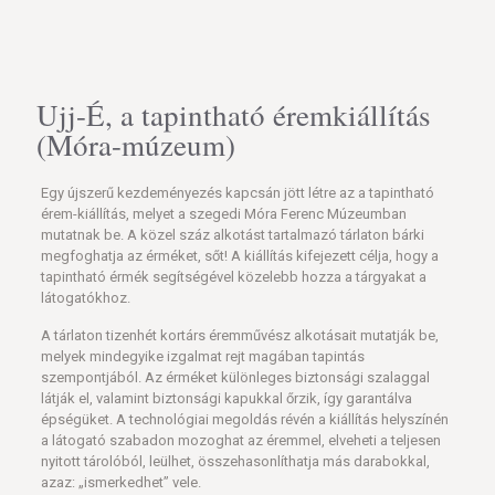
Ujj-É, a tapintható éremkiállítás
(Móra-múzeum)
Egy újszerű kezdeményezés kapcsán jött létre az a tapintható
érem-kiállítás, melyet a szegedi Móra Ferenc Múzeumban
mutatnak be. A közel száz alkotást tartalmazó tárlaton bárki
megfoghatja az érméket, sőt! A kiállítás kifejezett célja, hogy a
tapintható érmék segítségével közelebb hozza a tárgyakat a
látogatókhoz.
A tárlaton tizenhét kortárs éremművész alkotásait mutatják be,
melyek mindegyike izgalmat rejt magában tapintás
szempontjából. Az érméket különleges biztonsági szalaggal
látják el, valamint biztonsági kapukkal őrzik, így garantálva
épségüket. A technológiai megoldás révén a kiállítás helyszínén
a látogató szabadon mozoghat az éremmel, elveheti a teljesen
nyitott tárolóból, leülhet, összehasonlíthatja más darabokkal,
azaz: „ismerkedhet” vele.