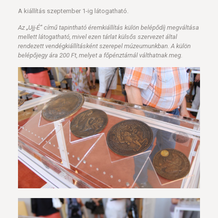
A kiállítás szeptember 1-ig látogatható.
Az „Ujj-É” című tapintható éremkiállítás külön belép
ődíj megváltása
mellett látogatható, mivel ezen tárlat külsős szervezet által
rendezett vendégkiállításként szerepel múzeumunkban. A külön
belépőjegy ára 200 Ft, melyet a főpénztárnál válthatnak meg.