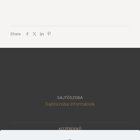
Share
SAJTÓSZOBA
Sajtószoba információk
KÖZÉRDEKŰ