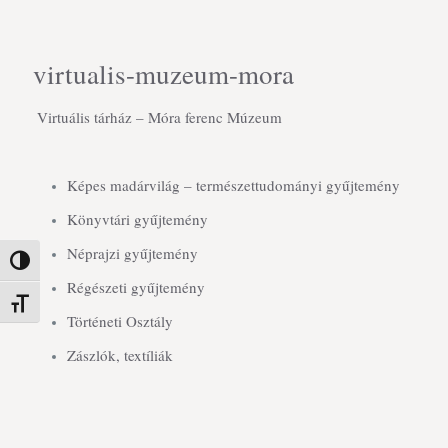
virtualis-muzeum-mora
Virtuális tárház – Móra ferenc Múzeum
Képes madárvilág – természettudományi gyűjtemény
Könyvtári gyűjtemény
Néprajzi gyűjtemény
Nagy kontraszt váltása
Régészeti gyűjtemény
Betűméret váltása
Történeti Osztály
Zászlók, textíliák