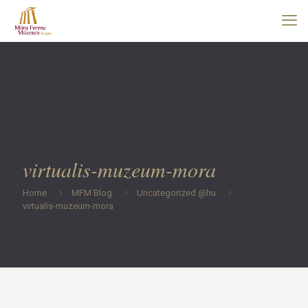
virtualis-muzeum-mora
Home
MFM Blog
Uncategorized @hu
virtualis-muzeum-mora