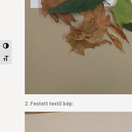
Nagy kontraszt váltása
Betűméret váltása
2. Festett textil kép: