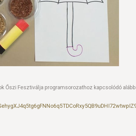
 Őszi Fesztiválja programsorozathoz kapcsolódó alábbi li
pQLSehygXJ4q5tg6gFNNo6q5TDCoRxy5QB9uDHI72wtwpIZ