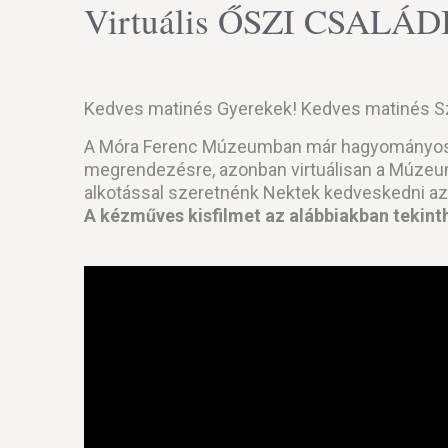
Virtuális ŐSZI CSALÁ
Kedves matinés Gyerekek! Kedves matinés S
A Móra Ferenc Múzeumban már hagyományosnak
megrendezésre, azonban virtuálisan a Múzeum
alkotással szeretnénk Nektek kedveskedni az
A kézműves kisfilmet az alábbiakban tekin