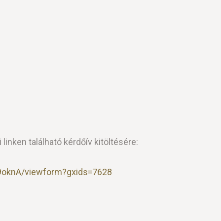
nken található kérdőív kitöltésére:
9oknA/viewform?gxids=7628