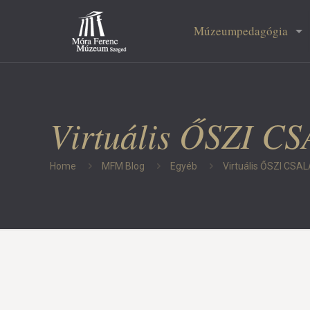
Múzeumpedagógia
Virtuális ŐSZI 
Home
MFM Blog
Egyéb
Virtuális ŐSZI CSA