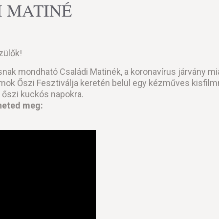
DI MATINÉ
zülők!
 mondható Családi Matinék, a koronavírus járvány miat
ok Őszi Fesztiválja keretén belül egy kézműves kisfil
 őszi kuckós napokra.
theted meg: