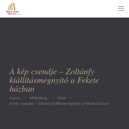
A kép csendje – Zoltánfy
kiállításmegnyitó a Fekete
házban
Home
MFM Blog
Hírek
A kép csendje – Zoltánfy kiállításmegnyitó a Fekete házban