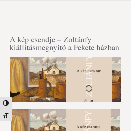
A kép csendje – Zoltánfy
kiállításmegnyitó a Fekete házban
Nagy kontraszt váltása
Betűméret váltása