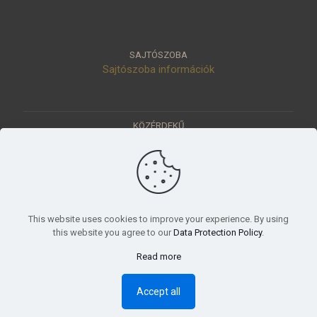
SAJTÓSZOBA
Sajtószoba információk
KÖZÉRDEKŰ
Közérdekű adatok
Értéktár
Ásatások
Pályázatok
KÜLDETÉSÜNK
This website uses cookies to improve your experience. By using
Tudományos beszámoló, küldetésnyilatkozat
this website you agree to our
Data Protection Policy
.
Read more
© 2023 Móra Ferenc Múzeum, Szeged
Accept all