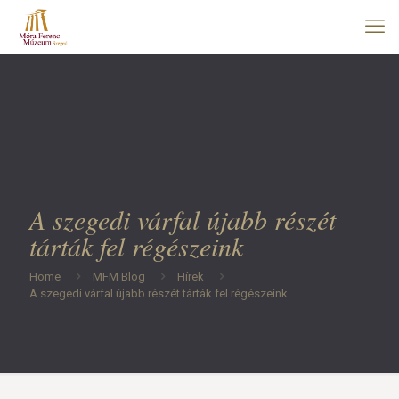
A szegedi várfal újabb részét
tárták fel régészeink
Home
MFM Blog
Hírek
A szegedi várfal újabb részét tárták fel régészeink