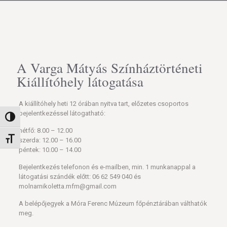
A Varga Mátyás Színháztörténeti
Kiállítóhely látogatása
A kiállítóhely heti 12 órában nyitva tart, előzetes csoportos
bejelentkezéssel látogatható:
Nagy kontraszt váltása
hétfő: 8.00 – 12.00
Betűméret váltása
szerda: 12.00 – 16.00
péntek: 10.00 – 14.00
Bejelentkezés telefonon és e-mailben, min. 1 munkanappal a
látogatási szándék előtt: 06 62 549 040 és
molnarnikoletta.mfm@gmail.com
A belépőjegyek a Móra Ferenc Múzeum főpénztárában válthatók
meg.