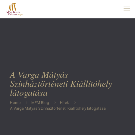
A Varga Mátyás
Színháztörténeti Kiállítóhely
látogatása
Home
MFM Blog
Hírek
A Varga Mátyás Színháztörténeti Kiállítóhely látogatása