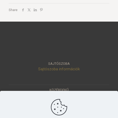
Share
SAJTÓSZOBA
Sajtószoba információk
KÖZÉRDEKŰ
Közérdekű adatok
Értéktár
Ásatások
Pályázatok