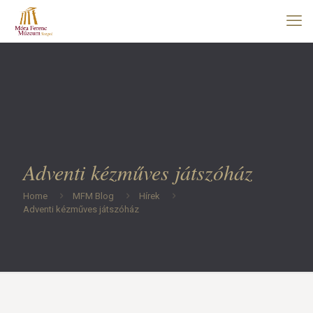
Adventi kézműves játszóház
Home
MFM Blog
Hírek
Adventi kézműves játszóház