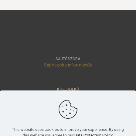
SAJTÓSZOBA
Sajtószoba információk
KÖZÉRDEKŰ
Közérdekű adatok
Értéktár
Ásatások
Pályázatok
KÜLDETÉSÜNK
This website uses cookies to improve your experience. By using
Tudományos beszámoló, küldetésnyilatkozat
this website you agree to our
Data Protection Policy
.