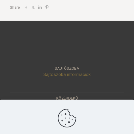
Share
SAJTÓSZOBA
Sajtószoba információk
KÖZÉRDEKŰ
Közérdekű adatok
Értéktár
Ásatások
Pályázatok