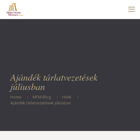
Ajándék tárlatvezetések
júliusban
Home
MFM Blog
Hírek
Ajándék tárlatvezetések júliusban