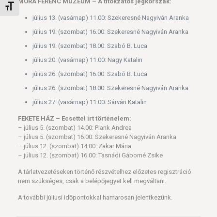
MÓRA FERENC MÚZEUM – A titokzatos jégkorszak:
Betűméret váltása
július 13. (vasárnap) 11.00: Szekeresné Nagyiván Aranka
július 19. (szombat) 16.00: Szekeresné Nagyiván Aranka
július 19. (szombat) 18.00: Szabó B. Luca
július 20. (vasárnap) 11.00: Nagy Katalin
július 26. (szombat) 16.00: Szabó B. Luca
július 26. (szombat) 18.00: Szekeresné Nagyiván Aranka
július 27. (vasárnap) 11.00: Sárvári Katalin
FEKETE HÁZ – Ecsettel írt történelem:
– július 5. (szombat) 14.00: Plank Andrea
– július 5. (szombat) 16.00: Szekeresné Nagyiván Aranka
– július 12. (szombat) 14.00: Zakar Mária
– július 12. (szombat) 16.00: Tasnádi Gáborné Zsike
A tárlatvezetéseken történő részvételhez előzetes regisztráció
nem szükséges, csak a belépőjegyet kell megváltani.
A további júliusi időpontokkal hamarosan jelentkezünk.