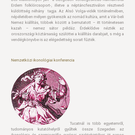
Erdem folklórcsoport-, illetve a néptáncfesztiválon résztvevő
küldöttség néhány tagja. Az Alsó Volga-vidék történelmében,
népéletében mélyen gyökerezik az nomád kultúra, amit a Vár-beli
Nemez kiállítás, többek között a bemutatott – itt történetesen
kazah – nemez sátor példáz. Érdeklődve nézték az
oroszországi köztársaság szülöttei a kiállítás darabjait, s még a
vendégkönyvbe is az elégedettség sorait fűzték.
Nemzetközi ikonológiai konferencia
Tucatnál is több egyetemről,
tudományos kutatóhelyről gyűltek össze Szegeden az
ikonológia és szemiográfia európai szaktekintélyei öt napos