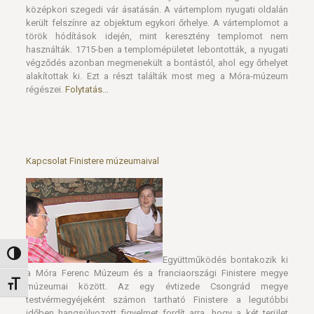
középkori szegedi vár ásatásán. A vártemplom nyugati oldalán
került felszínre az objektum egykori őrhelye. A vártemplomot a
török hódítások idején, mint keresztény templomot nem
használták. 1715-ben a templomépületet lebontották, a nyugati
végződés azonban megmenekült a bontástól, ahol egy őrhelyet
alakítottak ki. Ezt a részt találták most meg a Móra-múzeum
régészei.
Folytatás…
Kapcsolat Finistere múzeumaival
Nagy kontraszt váltása
Együttműködés bontakozik ki
a Móra Ferenc Múzeum és a franciaországi Finistere megye
Betűméret váltása
múzeumai között. Az egy évtizede Csongrád megye
testvérmegyéjeként számon tartható Finistere a legutóbbi
időben hangsúlyozott figyelmet fordít arra, hogy a két terület