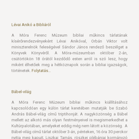
Lévai Anikó a Bibliáról
A Móra Ferenc Múzeum bibliai műkincs tárlatának
kísérőrendezvényeként Lévai Anikóval, Orbán Viktor volt
miniszterelnök feleségével Sándor János rendező beszélget a
Könyvek Könyvéről. A Móra-múzeumban október 2-án,
csütörtökön 18 órától kezdődő esten arról is szó lesz, hogy
miként élhetőek meg a hétköznapok során a bibliai igazságok,
történetek.
Folytatás…
Bábel-világ
A Móra Ferenc Múzeum bibliai műkincs kiállításához
kapcsolódóan egy külön tárlat keretében mutatják be Szabó
András Bábel-világ című triptihonját. A nagyközönség a Bábel
mellett az alkotó más olyan festményeivel is megismerkedhet a
Kultúrpalotában, amelyeket eddig még nem látott a közönség. A
Bábel-világ című tárlat október 3-án, pénteken, 16 óra 30 perckor
nyitja meg kapuit; Liszkai Tamás, röszkei plébániai kormányzó