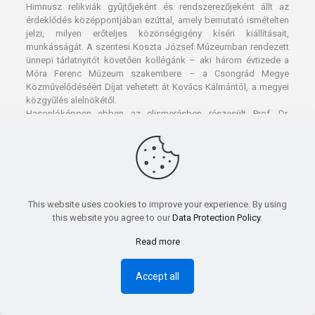
Himnusz relikviák gyűjtőjeként és rendszerezőjeként állt az
érdeklődés középpontjában ezúttal, amely bemutató ismételten
jelzi, milyen erőteljes közönségigény kíséri kiállításait,
munkásságát. A szentesi Koszta József Múzeumban rendezett
ünnepi tárlatnyitót követően kollégánk – aki három évtizede a
Móra Ferenc Múzeum szakembere – a Csongrád Megye
Közművelődéséért Díjat vehetett át Kovács Kálmántól, a megyei
közgyűlés alelnökétől.
Hasonlóképpen ebben az elismerésben részesült Prof. Dr.
Blazovich László, a Csongrád Megyei Levéltár igazgatója.
Szentesen- Nyit a ligeti épület
This website uses cookies to improve your experience. By using
this website you agree to our
Data Protection Policy
.
Read more
Accept all
A Koszta József Múzeum
Széchenyi ligeti épülete múzeumtörténeti kiállítással nyit az
átmeneti, téli zárást követően. A „Múzeum a múzeumban” címet