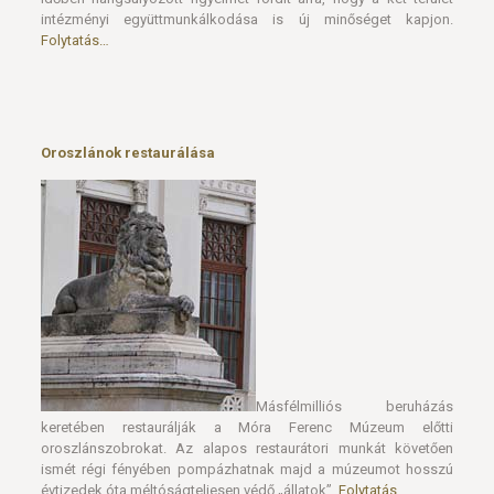
intézményi együttmunkálkodása is új minőséget kapjon.
Folytatás…
Oroszlánok restaurálása
Másfélmilliós beruházás
keretében restaurálják a Móra Ferenc Múzeum előtti
oroszlánszobrokat. Az alapos restaurátori munkát követően
ismét régi fényében pompázhatnak majd a múzeumot hosszú
évtizedek óta méltóságteljesen védő „állatok”.
Folytatás…