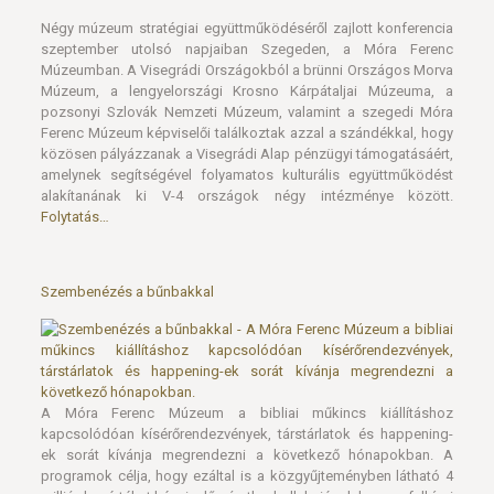
Négy múzeum stratégiai együttműködéséről zajlott konferencia
szeptember utolsó napjaiban Szegeden, a Móra Ferenc
Múzeumban. A Visegrádi Országokból a brünni Országos Morva
Múzeum, a lengyelországi Krosno Kárpátaljai Múzeuma, a
pozsonyi Szlovák Nemzeti Múzeum, valamint a szegedi Móra
Ferenc Múzeum képviselői találkoztak azzal a szándékkal, hogy
közösen pályázzanak a Visegrádi Alap pénzügyi támogatásáért,
amelynek segítségével folyamatos kulturális együttműködést
alakítanának ki V-4 országok négy intézménye között.
Folytatás…
Szembenézés a bűnbakkal
A Móra Ferenc Múzeum a bibliai műkincs kiállításhoz
kapcsolódóan kísérőrendezvények, társtárlatok és happening-
ek sorát kívánja megrendezni a következő hónapokban. A
programok célja, hogy ezáltal is a közgyűjteményben látható 4