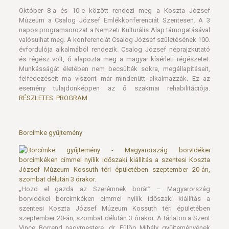
Október 8-a és 10-e között rendezi meg a Koszta József
Múzeum a Csalog József Emlékkonferenciát Szentesen. A 3
napos programsorozat a Nemzeti Kulturális Alap támogatásával
valósulhat meg. A konferenciát Csalog József születésének 100.
évfordulója alkalmából rendezik. Csalog József néprajzkutató
és régész volt, ő alapozta meg a magyar kísérleti régészetet.
Munkásságát életében nem becsülték sokra, megállapításait,
felfedezéseit ma viszont már mindenütt alkalmazzák. Ez az
esemény tulajdonképpen az ő szakmai rehabilitációja.
RÉSZLETES PROGRAM
Borcímke gyűjtemény
„Hozd el gazda az Szerémnek borát” – Magyarország
borvidékei borcímkéken címmel nyílik időszaki kiállítás a
szentesi Koszta József Múzeum Kossuth téri épületében
szeptember 20-án, szombat délután 3 órakor. A tárlaton a Szent
Vince Borrend nagymestere, dr. Fülöp Mihály gyűjteményének