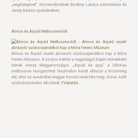
„segítségével”. Közreműködnek Bicskey Lukács színművész és
Jeney Balázs operaénekes.
Álmos és Árpád Melbourne-ből
Álmos és Árpád vezért ábrázoló szoborajándékot kap a Móra
Ferenc Múzeum. A szobor-kettős a nagyvilágot bejárt művekként
térnek vissza Magyarországra. „Árpád és apja” a 2004-es
melbournei Hungarofest fesztiválon került először a közönség
elé, ahol az ausztráliai magyar konzul vásárolta meg Józsa Judit
szobrászművész alkotását.
Folytatás…