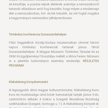
és készítője, a pusztai népek életének avatottja a nemezsátorról
tartandó előadáson arról fog beszélni, hogy milyen a mindennapi
élet a nemezsátorban, hol- és kik készítik, és mit foglal magába
a hagyományos nemezsátor jelképrendszere.
Történész konferencia Dunaszerdahelyen
Főúri hagyatékok Közép-Európa múzeumaiban címmel három
napos történész konferenciát tartanak június 18-tól
Dunaszerdahelyen. A Magyar Múzeumi Történész Társulat és az
OKM Közgyűjteményi Főosztálya mellett a Móra Ferenc Múzeum
is a jelentős tudományos esemény rendezője.
RÉSZLETES
PROGRAM
Klebelsberg könyvbemutató
A legnagyobb álmú magyar kultuszminiszter, Klebelsberg Kuno
kora és munkássága című kötet bemutatóját tartják június 5-én,
csütörtökön délután 4 órakor a Szegedi Akadémiai Bizottság
székházában (Szeged, Somogyi u. 7.) A Klebelsberg könyvet dr.