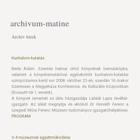
archivum-matine
Archív hírek
Kunhalom-kutatás
Bede Ádám: Szentes halmai című könyvének bemutatójára,
valamint a könyvbemutatóval egybekötött kunhalom-kutatási
szimpóziumra kerül sor 2008. október 22-én, szerdán 16 órakor
Szentesen a Megyeháza Konferencia- és Kulturális Központban
(Kossuth tér 1. emelet).
A könyvet ismerteti az ülés házigazdája
Labádi Lajos
levéltár-
igazgató. Az ülést megnyitja és elnököl
Dr. Horváth Ferenc
a
szegedi Móra Ferenc Múzeum tudományos igazgatóhelyettese.
PROGRAM
V-4 múzeumok együttműködése