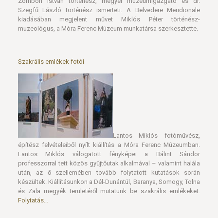
Zombori István történész, megyei múzeumigazgató és dr.
Szegfű László történész ismerteti. A Belvedere Meridionale
kiadásában megjelent művet Miklós Péter történész-
muzeológus, a Móra Ferenc Múzeum munkatársa szerkesztette.
Szakrális emlékek fotói
Lantos Miklós fotóművész,
építész felvételeiből nyílt kiállítás a Móra Ferenc Múzeumban.
Lantos Miklós válogatott fényképei a Bálint Sándor
professzorral tett közös gyűjtőutak alkalmával – valamint halála
után, az ő szellemében tovább folytatott kutatások során
készültek. Kiállításunkon a Dél-Dunántúl, Baranya, Somogy, Tolna
és Zala megyék területéről mutatunk be szakrális emlékeket.
Folytatás…