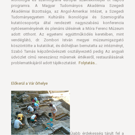
programra. A Magyar Tudományos Akadémia Szegedi
Akadémiai Bizottsága, az Angol-Amerikai Intézet, a Szegedi
Tudományegyetem Kultúrális Ikonológiai és Szemiográfia
kutatócsoportja által rendezett nagyszabású konferencia
nyitóeseményének és plenáris ülésének a Móra Ferenc Múzeum
adott otthont. Az egyetemi együttműködés keretében, mint
vendéglátó, dr. Zombori István megyei múzeumigazgató
köszöntötte a kutatókat, és dióhéjban bemutatta az intézményt,
Szabó Tamás képzőművészeti osztályvezető pedig Az angyali
üdvözlet című reneszánsz műremek értékeiről, restaurálásának
problematikájáról adott tájékoztatást.
Folytatás…
Előkerül a Vár őrhelye
Újabb érdekesség tárult fel a