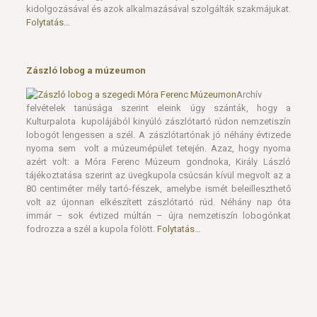
kidolgozásával és azok alkalmazásával szolgálták szakmájukat.
Folytatás…
Zászló lobog a múzeumon
Archív
felvételek tanúsága szerint eleink úgy szánták, hogy a
Kulturpalota kupolájából kinyúló zászlótartó rúdon nemzetiszín
lobogót lengessen a szél. A zászlótartónak jó néhány évtizede
nyoma sem volt a múzeumépület tetején. Azaz, hogy nyoma
azért volt: a Móra Ferenc Múzeum gondnoka, Király László
tájékoztatása szerint az üvegkupola csúcsán kívül megvolt az a
80 centiméter mély tartó-fészek, amelybe ismét beleilleszthető
volt az újonnan elkészített zászlótartó rúd. Néhány nap óta
immár – sok évtized múltán – újra nemzetiszín lobogónkat
fodrozza a szél a kupola fölött.
Folytatás…