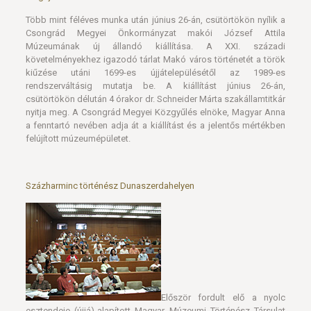
Több mint féléves munka után június 26-án, csütörtökön nyílik a
Csongrád Megyei Önkormányzat makói József Attila
Múzeumának új állandó kiállítása. A XXI. századi
követelményekhez igazodó tárlat Makó város történetét a török
kiűzése utáni 1699-es újjátelepülésétől az 1989-es
rendszerváltásig mutatja be. A kiállítást június 26-án,
csütörtökön délután 4 órakor dr. Schneider Márta szakállamtitkár
nyitja meg. A Csongrád Megyei Közgyűlés elnöke, Magyar Anna
a fenntartó nevében adja át a kiállítást és a jelentős mértékben
felújított múzeumépületet.
Százharminc történész Dunaszerdahelyen
Először fordult elő a nyolc
esztendeje (újjá)-alapított Magyar Múzeumi Történész Társulat