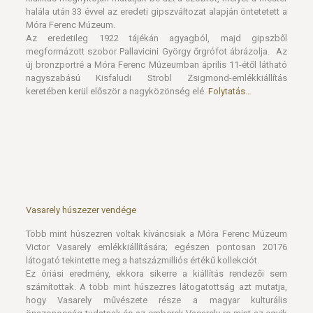
halála után 33 évvel az eredeti gipszváltozat alapján öntetetett a
Móra Ferenc Múzeum.
Az eredetileg 1922 tájékán agyagból, majd gipszből
megformázott szobor Pallavicini György őrgrófot ábrázolja. Az
új bronzportré a Móra Ferenc Múzeumban április 11-étől látható
nagyszabású Kisfaludi Strobl Zsigmond-emlékkiállítás
keretében kerül először a nagyközönség elé.
Folytatás…
Vasarely húszezer vendége
Több mint húszezren voltak kíváncsiak a Móra Ferenc Múzeum
Victor Vasarely emlékkiállítására; egészen pontosan 20176
látogató tekintette meg a hatszázmilliós értékű kollekciót.
Ez óriási eredmény, ekkora sikerre a kiállítás rendezői sem
számítottak. A több mint húszezres látogatottság azt mutatja,
hogy Vasarely művészete része a magyar kulturális