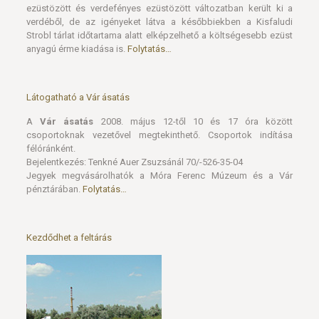
ezüstözött és verdefényes ezüstözött változatban került ki a
verdéből, de az igényeket látva a későbbiekben a Kisfaludi
Strobl tárlat időtartama alatt elképzelhető a költségesebb ezüst
anyagú érme kiadása is.
Folytatás…
Látogatható a Vár ásatás
A
Vár ásatás
2008. május 12-től 10 és 17 óra között
csoportoknak vezetővel megtekinthető. Csoportok indítása
félóránként.
Bejelentkezés: Tenkné Auer Zsuzsánál 70/-526-35-04
Jegyek megvásárolhatók a Móra Ferenc Múzeum és a Vár
pénztárában.
Folytatás…
Kezdődhet a feltárás