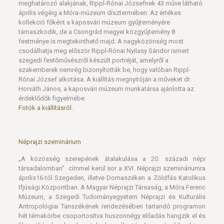
meghatározó alakjának, Rippl-Rónai Józsefnek 43 műve látható
április végéig a Móra-múzeum dísztermében. Az értékes
kollekció főként a kaposvári múzeum gyűjteményére
támaszkodik, de a Csongrád megyei közgyűjtemény 8
festménye is megtekinthető majd. A nagyközönség most
csodálhatja meg először Rippl-Rónai Nyilasy Sándor ismert
szegedi festőművészről készült portréját, amelyről a
szakemberek nemrég bizonyították be, hogy valóban Rippl-
Rónai József alkotása. A kiállítás megnyitóján a műveket dr.
Horváth János, a kaposvári múzeum munkatársa ajánlotta az
érdeklődők figyelmébe.
Fotók a kiállításról.
Néprajzi szeminárium
„A közösség szerepének átalakulása a 20. századi népi
társadalomban” címmel kerül sor a XVI. Néprajzi szemináriumra
április16-tól Szegeden, illetve Domaszéken a Zöldfás Katolikus
Ifjúsági Központban. A Magyar Néprajzi Társaság, a Móra Ferenc
Múzeum, a Szegedi Tudományegyetem Néprajzi és Kulturális
Antropológiai Tanszékének rendezésében tartandó programon
hét témakörbe csoportosítva huszonnégy előadás hangzik el és