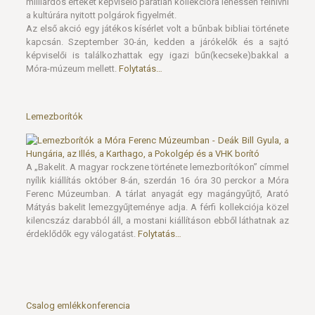
milliárdos értéket képviselő páratlan kollekcióra lehessen felhívni
a kultúrára nyitott polgárok figyelmét.
Az első akció egy játékos kísérlet volt a bűnbak bibliai története
kapcsán. Szeptember 30-án, kedden a járókelők és a sajtó
képviselői is találkozhattak egy igazi bűn(kecseke)bakkal a
Móra-múzeum mellett.
Folytatás…
Lemezborítók
A „Bakelit. A magyar rockzene története lemezborítókon” címmel
nyílik kiállítás október 8-án, szerdán 16 óra 30 perckor a Móra
Ferenc Múzeumban. A tárlat anyagát egy magángyűjtő, Arató
Mátyás bakelit lemezgyűjteménye adja. A férfi kollekciója közel
kilencszáz darabból áll, a mostani kiállításon ebből láthatnak az
érdeklődők egy válogatást.
Folytatás…
Csalog emlékkonferencia