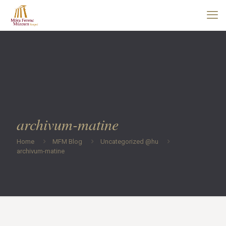
archivum-matine
Home
MFM Blog
Uncategorized @hu
archivum-matine