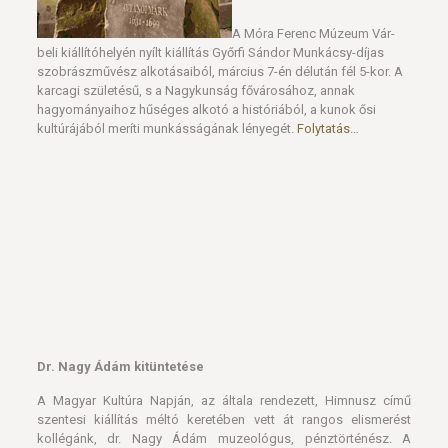
A Móra Ferenc Múzeum Vár-
beli kiállítóhelyén nyílt kiállítás Győrfi Sándor Munkácsy-díjas
szobrászművész alkotásaiból, március 7-én délután fél 5-kor. A
karcagi születésű, s a Nagykunság fővárosához, annak
hagyományaihoz hűséges alkotó a históriából, a kunok ősi
kultúrájából meríti munkásságának lényegét.
Folytatás…
Dr. Nagy Ádám kitüntetése
A Magyar Kultúra Napján, az általa rendezett, Himnusz című
szentesi kiállítás méltó keretében vett át rangos elismerést
kollégánk, dr. Nagy Ádám muzeológus, pénztörténész. A