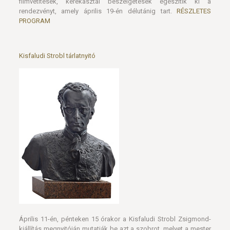
filmvetítések, kerekasztal beszélgetések egészítik ki a
rendezvényt, amely április 19-én délutánig tart.
RÉSZLETES
PROGRAM
Kisfaludi Strobl tárlatnyitó
Április 11-én, pénteken 15 órakor a Kisfaludi Strobl Zsigmond-
kiállítás megnyitóján mutatják be azt a szobrot, melyet a mester