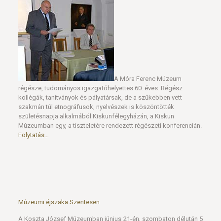
A Móra Ferenc Múzeum
régésze, tudományos igazgatóhelyettes 60. éves. Régész
kollégák, tanítványok és pályatársak, de a szűkebben vett
szakmán túl etnográfusok, nyelvészek is köszöntötték
születésnapja alkalmából Kiskunfélegyházán, a Kiskun
Múzeumban egy, a tiszteletére rendezett régészeti konferencián.
Folytatás…
Múzeumi éjszaka Szentesen
A Koszta József Múzeumban június 21-én, szombaton délután 5