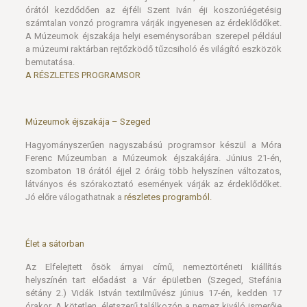
órától kezdődően az éjféli Szent Iván éji koszorúégetésig
számtalan vonzó programra várják ingyenesen az érdeklődőket.
A Múzeumok éjszakája helyi eseménysorában szerepel például
a múzeumi raktárban rejtőzködő tűzcsiholó és világító eszközök
bemutatása.
A RÉSZLETES PROGRAMSOR
Múzeumok éjszakája – Szeged
Hagyományszerűen nagyszabású programsor készül a Móra
Ferenc Múzeumban a Múzeumok éjszakájára. Június 21-én,
szombaton 18 órától éjjel 2 óráig több helyszínen változatos,
látványos és szórakoztató események várják az érdeklődőket.
Jó előre válogathatnak a
részletes programból.
Élet a sátorban
Az Elfelejtett ősök árnyai című, nemeztörténeti kiállítás
helyszínén tart előadást a Vár épületben (Szeged, Stefánia
sétány 2.) Vidák István textilművész június 17-én, kedden 17
órakor. A kötetlen, életszerű találkozón a nemez kiváló ismerője