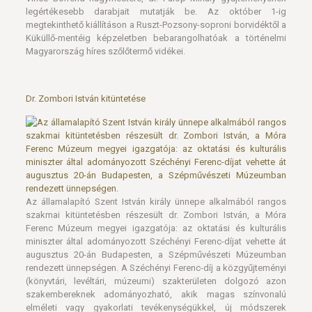
legértékesebb darabjait mutatják be. Az október 1-ig
megtekinthető kiállításon a Ruszt-Pozsony-soproni borvidéktől a
Küküllő-mentéig képzeletben bebarangolhatóak a történelmi
Magyarország híres szőlőtermő vidékei.
Dr. Zombori István kitüntetése
Az államalapító Szent István király ünnepe alkalmából rangos
szakmai kitüntetésben részesült dr. Zombori István, a Móra
Ferenc Múzeum megyei igazgatója: az oktatási és kulturális
miniszter által adományozott Széchényi Ferenc-díjat vehette át
augusztus 20-án Budapesten, a Szépművészeti Múzeumban
rendezett ünnepségen. A Széchényi Ferenc-díj a közgyűjteményi
(könyvtári, levéltári, múzeumi) szakterületen dolgozó azon
szakembereknek adományozható, akik magas színvonalú
elméleti vagy gyakorlati tevékenységükkel, új módszerek