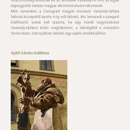
önazonosság-tudatnak és az emberek Vasarely-re mint az egyik
legnagyobb hatású magyar alkotóművészre tekintenek.
Mint ismeretes a Csongrád megyei múzeum Vasarely-tárlata
február közepétől április 6-ig volt látható. Aki lemaradt a szegedi
kiállításról, sokat kell utaznia, ha egy másik nagyszabású
Vasarely-tárlatot kíván megtekinteni, a hétvégétől a macedón
fővárosban, Szkopjéban látható egy újabb emlékkiállítás.
Győrfi Sándor kiállítása