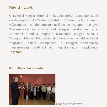
Történelmi tablók
A Lengyel-Magyar történelmi kapcsolatokat bemutató tabló
kiállítás nyílik április 24-én, csütörtökön 17 órakor a Móra Ferenc
Múzeumban. A dokumentumkiállítást a Szegedi Lengyel
Önkormányzat és a Csongrád Megyei Levéltár rendezte.
Köszöntőt mond a megnyitó alkalmából Magyar Anna a
Csongrád Megyei Közgyűlés elnökasszonya, a tablókiállítást
megnyitja Joanna Stempinska, a Lengyel Köztársaság
magyarországi rendkívüli és meghatalmazott nagykövete.
Folytatás…
Rippl-Rónai tárlatnyitó
A magyar festészet