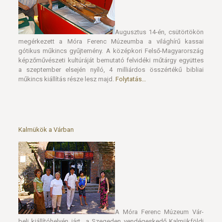
Augusztus 14-én, csütörtökön
megérkezett a Móra Ferenc Múzeumba a világhírű kassai
gótikus műkincs gyűjtemény. A középkori Felső-Magyarország
képzőművészeti kultúráját bemutató felvidéki műtárgy együttes
a szeptember elsején nyíló, 4 milliárdos összértékű bibliai
műkincs kiállítás része lesz majd.
Folytatás…
Kalmükök a Várban
A Móra Ferenc Múzeum Vár-
beli kiállítóhelyén járt a Szegeden vendégeskedő Kalmükföldi