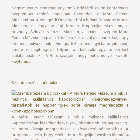
Négy múzeum stratégiai együttműködéséről zajlott konferencia
szeptember utolsó napjaiban Szegeden, a Móra Ferenc
Múzeumban. A Visegrádi Országokból a brünni Országos Morva
Múzeum, a lengyelországi Krosno Kárpátaljai Múzeuma, a
pozsonyi Szlovák Nemzeti Múzeum, valamint a szegedi Móra
Ferenc Múzeum képviselői találkoztak azzal a szándékkal, hogy
közösen pályázzanak a Visegrádi Alap pénzügyi támogatásáért,
amelynek segítségével folyamatos kulturális együttműködést
alakítanának ki V-4 országok négy intézménye között.
Folytatás…
Szembenézés a bűnbakkal
A Móra Ferenc Múzeum a bibliai műkincs kiállításhoz
kapcsolódóan kísérőrendezvények, társtárlatok és happening-
ek sorát kívánja megrendezni a következő hónapokban. A
programok célja, hogy ezáltal is a közgyűjteményben látható 4