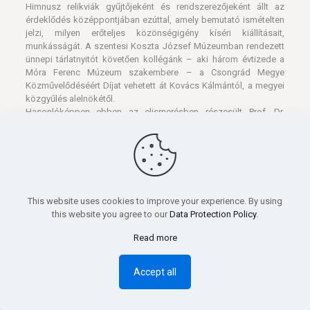
Himnusz relikviák gyűjtőjeként és rendszerezőjeként állt az
érdeklődés középpontjában ezúttal, amely bemutató ismételten
jelzi, milyen erőteljes közönségigény kíséri kiállításait,
munkásságát. A szentesi Koszta József Múzeumban rendezett
ünnepi tárlatnyitót követően kollégánk – aki három évtizede a
Móra Ferenc Múzeum szakembere – a Csongrád Megye
Közművelődéséért Díjat vehetett át Kovács Kálmántól, a megyei
közgyűlés alelnökétől.
Hasonlóképpen ebben az elismerésben részesült Prof. Dr.
Blazovich László, a Csongrád Megyei Levéltár igazgatója.
Szentesen- Nyit a ligeti épület
This website uses cookies to improve your experience. By using
this website you agree to our
Data Protection Policy
.
Read more
Accept all
A Koszta József Múzeum
Széchenyi ligeti épülete múzeumtörténeti kiállítással nyit az
átmeneti, téli zárást követően. A „Múzeum a múzeumban” címet