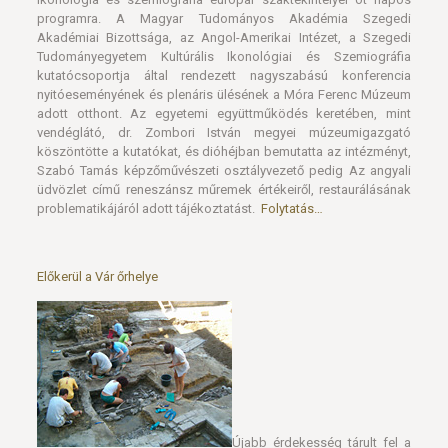
programra. A Magyar Tudományos Akadémia Szegedi
Akadémiai Bizottsága, az Angol-Amerikai Intézet, a Szegedi
Tudományegyetem Kultúrális Ikonológiai és Szemiográfia
kutatócsoportja által rendezett nagyszabású konferencia
nyitóeseményének és plenáris ülésének a Móra Ferenc Múzeum
adott otthont. Az egyetemi együttműködés keretében, mint
vendéglátó, dr. Zombori István megyei múzeumigazgató
köszöntötte a kutatókat, és dióhéjban bemutatta az intézményt,
Szabó Tamás képzőművészeti osztályvezető pedig Az angyali
üdvözlet című reneszánsz műremek értékeiről, restaurálásának
problematikájáról adott tájékoztatást.
Folytatás…
Előkerül a Vár őrhelye
Újabb érdekesség tárult fel a