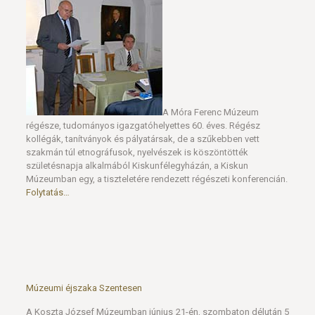
A Móra Ferenc Múzeum
régésze, tudományos igazgatóhelyettes 60. éves. Régész
kollégák, tanítványok és pályatársak, de a szűkebben vett
szakmán túl etnográfusok, nyelvészek is köszöntötték
születésnapja alkalmából Kiskunfélegyházán, a Kiskun
Múzeumban egy, a tiszteletére rendezett régészeti konferencián.
Folytatás…
Múzeumi éjszaka Szentesen
A Koszta József Múzeumban június 21-én, szombaton délután 5