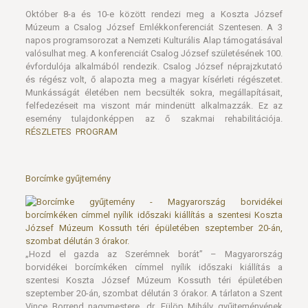
Október 8-a és 10-e között rendezi meg a Koszta József
Múzeum a Csalog József Emlékkonferenciát Szentesen. A 3
napos programsorozat a Nemzeti Kulturális Alap támogatásával
valósulhat meg. A konferenciát Csalog József születésének 100.
évfordulója alkalmából rendezik. Csalog József néprajzkutató
és régész volt, ő alapozta meg a magyar kísérleti régészetet.
Munkásságát életében nem becsülték sokra, megállapításait,
felfedezéseit ma viszont már mindenütt alkalmazzák. Ez az
esemény tulajdonképpen az ő szakmai rehabilitációja.
RÉSZLETES PROGRAM
Borcímke gyűjtemény
„Hozd el gazda az Szerémnek borát” – Magyarország
borvidékei borcímkéken címmel nyílik időszaki kiállítás a
szentesi Koszta József Múzeum Kossuth téri épületében
szeptember 20-án, szombat délután 3 órakor. A tárlaton a Szent
Vince Borrend nagymestere, dr. Fülöp Mihály gyűjteményének