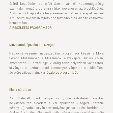
órától kezdődően az éjféli Szent Iván éji koszorúégetésig
számtalan vonzó programra várják ingyenesen az érdeklődőket.
A Múzeumok éjszakája helyi eseménysorában szerepel például
a múzeumi raktárban rejtőzködő tűzcsiholó és világító eszközök
bemutatása.
A RÉSZLETES PROGRAMSOR
Múzeumok éjszakája – Szeged
Hagyományszerűen nagyszabású programsor készül a Móra
Ferenc Múzeumban a Múzeumok éjszakájára. Június 21-én,
szombaton 18 órától éjjel 2 óráig több helyszínen változatos,
látványos és szórakoztató események várják az érdeklődőket.
Jó előre válogathatnak a
részletes programból.
Élet a sátorban
Az Elfelejtett ősök árnyai című, nemeztörténeti kiállítás
helyszínén tart előadást a Vár épületben (Szeged, Stefánia
sétány 2.) Vidák István textilművész június 17-én, kedden 17
órakor. A kötetlen, életszerű találkozón a nemez kiváló ismerője