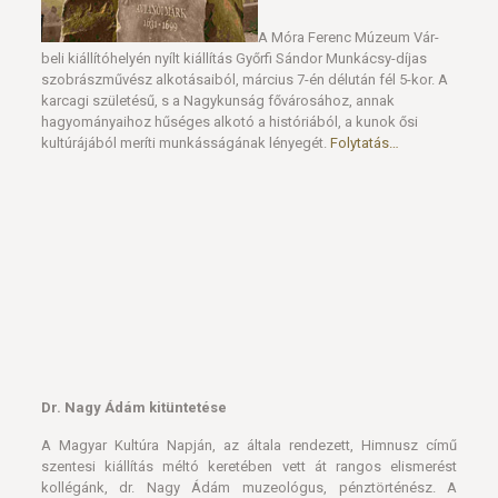
A Móra Ferenc Múzeum Vár-
beli kiállítóhelyén nyílt kiállítás Győrfi Sándor Munkácsy-díjas
szobrászművész alkotásaiból, március 7-én délután fél 5-kor. A
karcagi születésű, s a Nagykunság fővárosához, annak
hagyományaihoz hűséges alkotó a históriából, a kunok ősi
kultúrájából meríti munkásságának lényegét.
Folytatás…
Dr. Nagy Ádám kitüntetése
A Magyar Kultúra Napján, az általa rendezett, Himnusz című
szentesi kiállítás méltó keretében vett át rangos elismerést
kollégánk, dr. Nagy Ádám muzeológus, pénztörténész. A