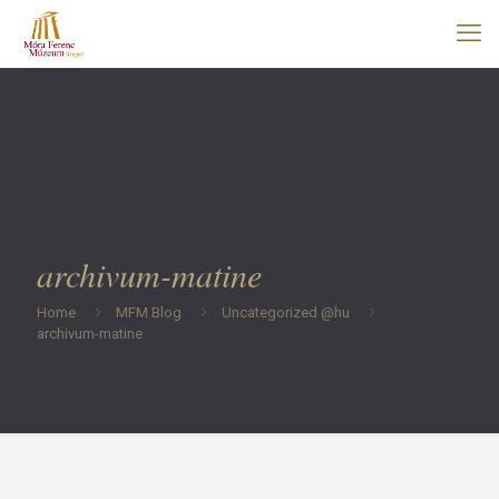
archivum-matine
Home
MFM Blog
Uncategorized @hu
archivum-matine