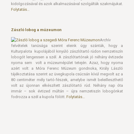
kidolgozásával és azok alkalmazásával szolgálták szakmájukat.
Folytatás…
Zászló lobog a múzeumon
Archív
felvételek tanúsága szerint eleink úgy szánták, hogy a
Kulturpalota kupolájából kinyúló zászlótartó rúdon nemzetiszín
lobogót lengessen a szél. A zászlótartónak jó néhány évtizede
nyoma sem volt a múzeumépület tetején. Azaz, hogy nyoma
azért volt: a Móra Ferenc Múzeum gondnoka, Király László
tájékoztatása szerint az üvegkupola csúcsán kívül megvolt az a
80 centiméter mély tartó-fészek, amelybe ismét beleilleszthető
volt az újonnan elkészített zászlótartó rúd. Néhány nap óta
immár – sok évtized múltán – újra nemzetiszín lobogónkat
fodrozza a szél a kupola fölött.
Folytatás…