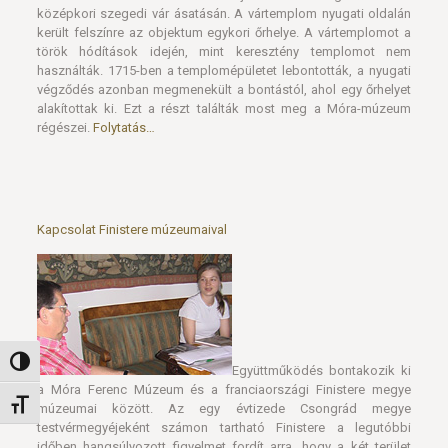
középkori szegedi vár ásatásán. A vártemplom nyugati oldalán
került felszínre az objektum egykori őrhelye. A vártemplomot a
török hódítások idején, mint keresztény templomot nem
használták. 1715-ben a templomépületet lebontották, a nyugati
végződés azonban megmenekült a bontástól, ahol egy őrhelyet
alakítottak ki. Ezt a részt találták most meg a Móra-múzeum
régészei.
Folytatás…
Kapcsolat Finistere múzeumaival
Nagy kontraszt váltása
Együttműködés bontakozik ki
a Móra Ferenc Múzeum és a franciaországi Finistere megye
Betűméret váltása
múzeumai között. Az egy évtizede Csongrád megye
testvérmegyéjeként számon tartható Finistere a legutóbbi
időben hangsúlyozott figyelmet fordít arra, hogy a két terület