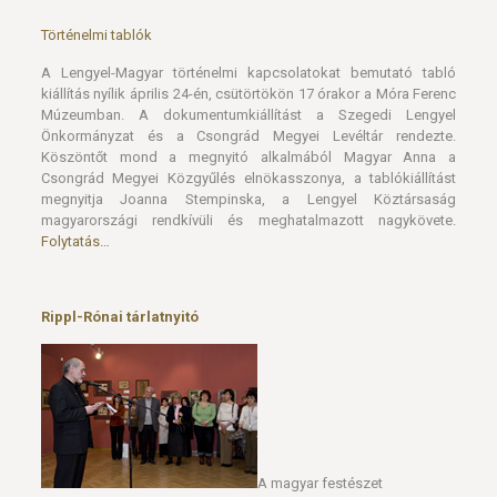
Történelmi tablók
A Lengyel-Magyar történelmi kapcsolatokat bemutató tabló
kiállítás nyílik április 24-én, csütörtökön 17 órakor a Móra Ferenc
Múzeumban. A dokumentumkiállítást a Szegedi Lengyel
Önkormányzat és a Csongrád Megyei Levéltár rendezte.
Köszöntőt mond a megnyitó alkalmából Magyar Anna a
Csongrád Megyei Közgyűlés elnökasszonya, a tablókiállítást
megnyitja Joanna Stempinska, a Lengyel Köztársaság
magyarországi rendkívüli és meghatalmazott nagykövete.
Folytatás…
Rippl-Rónai tárlatnyitó
A magyar festészet