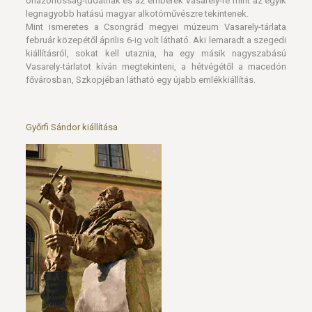
önazonosság-tudatnak és az emberek Vasarely-re mint az egyik
legnagyobb hatású magyar alkotóművészre tekintenek.
Mint ismeretes a Csongrád megyei múzeum Vasarely-tárlata
február közepétől április 6-ig volt látható. Aki lemaradt a szegedi
kiállításról, sokat kell utaznia, ha egy másik nagyszabású
Vasarely-tárlatot kíván megtekinteni, a hétvégétől a macedón
fővárosban, Szkopjéban látható egy újabb emlékkiállítás.
Győrfi Sándor kiállítása