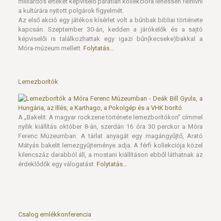
milliárdos értéket képviselő páratlan kollekcióra lehessen felhívni
a kultúrára nyitott polgárok figyelmét.
Az első akció egy játékos kísérlet volt a bűnbak bibliai története
kapcsán. Szeptember 30-án, kedden a járókelők és a sajtó
képviselői is találkozhattak egy igazi bűn(kecseke)bakkal a
Móra-múzeum mellett.
Folytatás…
Lemezborítók
A „Bakelit. A magyar rockzene története lemezborítókon” címmel
nyílik kiállítás október 8-án, szerdán 16 óra 30 perckor a Móra
Ferenc Múzeumban. A tárlat anyagát egy magángyűjtő, Arató
Mátyás bakelit lemezgyűjteménye adja. A férfi kollekciója közel
kilencszáz darabból áll, a mostani kiállításon ebből láthatnak az
érdeklődők egy válogatást.
Folytatás…
Csalog emlékkonferencia