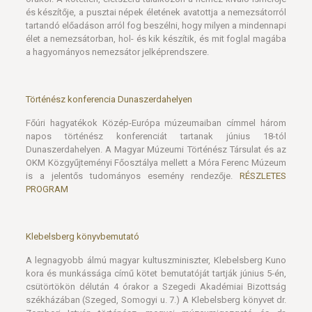
és készítője, a pusztai népek életének avatottja a nemezsátorról
tartandó előadáson arról fog beszélni, hogy milyen a mindennapi
élet a nemezsátorban, hol- és kik készítik, és mit foglal magába
a hagyományos nemezsátor jelképrendszere.
Történész konferencia Dunaszerdahelyen
Főúri hagyatékok Közép-Európa múzeumaiban címmel három
napos történész konferenciát tartanak június 18-tól
Dunaszerdahelyen. A Magyar Múzeumi Történész Társulat és az
OKM Közgyűjteményi Főosztálya mellett a Móra Ferenc Múzeum
is a jelentős tudományos esemény rendezője.
RÉSZLETES
PROGRAM
Klebelsberg könyvbemutató
A legnagyobb álmú magyar kultuszminiszter, Klebelsberg Kuno
kora és munkássága című kötet bemutatóját tartják június 5-én,
csütörtökön délután 4 órakor a Szegedi Akadémiai Bizottság
székházában (Szeged, Somogyi u. 7.) A Klebelsberg könyvet dr.