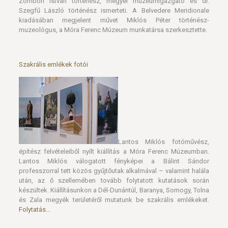
Zombori István történész, megyei múzeumigazgató és dr.
Szegfű László történész ismerteti. A Belvedere Meridionale
kiadásában megjelent művet Miklós Péter történész-
muzeológus, a Móra Ferenc Múzeum munkatársa szerkesztette.
Szakrális emlékek fotói
Lantos Miklós fotóművész,
építész felvételeiből nyílt kiállítás a Móra Ferenc Múzeumban.
Lantos Miklós válogatott fényképei a Bálint Sándor
professzorral tett közös gyűjtőutak alkalmával – valamint halála
után, az ő szellemében tovább folytatott kutatások során
készültek. Kiállításunkon a Dél-Dunántúl, Baranya, Somogy, Tolna
és Zala megyék területéről mutatunk be szakrális emlékeket.
Folytatás…