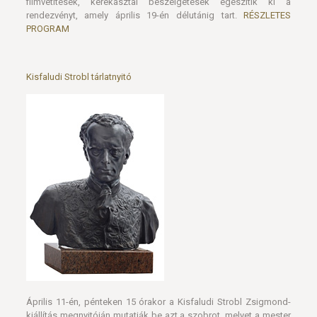
filmvetítések, kerekasztal beszélgetések egészítik ki a
rendezvényt, amely április 19-én délutánig tart.
RÉSZLETES
PROGRAM
Kisfaludi Strobl tárlatnyitó
Április 11-én, pénteken 15 órakor a Kisfaludi Strobl Zsigmond-
kiállítás megnyitóján mutatják be azt a szobrot, melyet a mester