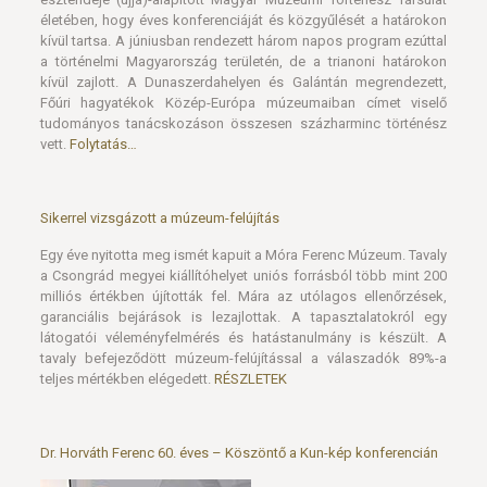
életében, hogy éves konferenciáját és közgyűlését a határokon
kívül tartsa. A júniusban rendezett három napos program ezúttal
a történelmi Magyarország területén, de a trianoni határokon
kívül zajlott. A Dunaszerdahelyen és Galántán megrendezett,
Főúri hagyatékok Közép-Európa múzeumaiban címet viselő
tudományos tanácskozáson összesen százharminc történész
vett.
Folytatás…
Sikerrel vizsgázott a múzeum-felújítás
Egy éve nyitotta meg ismét kapuit a Móra Ferenc Múzeum. Tavaly
a Csongrád megyei kiállítóhelyet uniós forrásból több mint 200
milliós értékben újították fel. Mára az utólagos ellenőrzések,
garanciális bejárások is lezajlottak. A tapasztalatokról egy
látogatói véleményfelmérés és hatástanulmány is készült. A
tavaly befejeződött múzeum-felújítással a válaszadók 89%-a
teljes mértékben elégedett.
RÉSZLETEK
Dr. Horváth Ferenc 60. éves – Köszöntő a Kun-kép konferencián