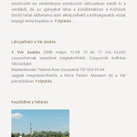
ezüstözött és verdefényes ezüstözött változatban került ki a
verdéből, de az igényeket látva a későbbiekben a Kisfaludi
Strobl tárlat időtartama alatt elképzelhető a költségesebb ezüst
anyagú érme kiadása is.
Folytatás…
Látogatható a Vár ásatás
A
Vár ásatás
2008. május 12-től 10 és 17 óra között
csoportoknak vezetővel megtekinthető. Csoportok indítása
félóránként.
Bejelentkezés: Tenkné Auer Zsuzsánál 70/-526-35-04
Jegyek megvásárolhatók a Móra Ferenc Múzeum és a Vár
pénztárában.
Folytatás…
Kezdődhet a feltárás