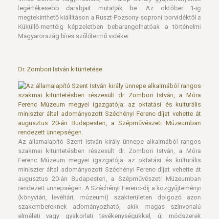
legértékesebb darabjait mutatják be. Az október 1-ig
megtekinthető kiállításon a Ruszt-Pozsony-soproni borvidéktől a
Küküllő-mentéig képzeletben bebarangolhatóak a történelmi
Magyarország híres szőlőtermő vidékei.
Dr. Zombori István kitüntetése
Az államalapító Szent István király ünnepe alkalmából rangos
szakmai kitüntetésben részesült dr. Zombori István, a Móra
Ferenc Múzeum megyei igazgatója: az oktatási és kulturális
miniszter által adományozott Széchényi Ferenc-díjat vehette át
augusztus 20-án Budapesten, a Szépművészeti Múzeumban
rendezett ünnepségen. A Széchényi Ferenc-díj a közgyűjteményi
(könyvtári, levéltári, múzeumi) szakterületen dolgozó azon
szakembereknek adományozható, akik magas színvonalú
elméleti vagy gyakorlati tevékenységükkel, új módszerek