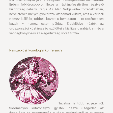
Erdem folklórcsoport-, illetve a néptáncfesztiválon résztvevő
küldöttség néhány tagja. Az Alsó Volga-vidék történelmében,
népéletében mélyen gyökerezik az nomád kultúra, amit a Vár-beli
Nemez kiállítás, többek között a bemutatott – itt történetesen
kazah – nemez sátor példáz. Érdeklődve nézték az
oroszországi köztársaság szülöttei a kiállítás darabjait, s még a
vendégkönyvbe is az elégedettség sorait fűzték.
Nemzetközi ikonológiai konferencia
Tucatnál is több egyetemről,
tudományos kutatóhelyről gyűltek össze Szegeden az
ikonológia és szemiográfia európai szaktekintélyei öt napos