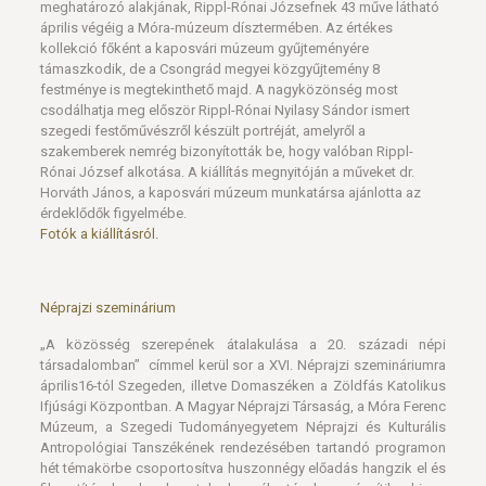
meghatározó alakjának, Rippl-Rónai Józsefnek 43 műve látható
április végéig a Móra-múzeum dísztermében. Az értékes
kollekció főként a kaposvári múzeum gyűjteményére
támaszkodik, de a Csongrád megyei közgyűjtemény 8
festménye is megtekinthető majd. A nagyközönség most
csodálhatja meg először Rippl-Rónai Nyilasy Sándor ismert
szegedi festőművészről készült portréját, amelyről a
szakemberek nemrég bizonyították be, hogy valóban Rippl-
Rónai József alkotása. A kiállítás megnyitóján a műveket dr.
Horváth János, a kaposvári múzeum munkatársa ajánlotta az
érdeklődők figyelmébe.
Fotók a kiállításról.
Néprajzi szeminárium
„A közösség szerepének átalakulása a 20. századi népi
társadalomban” címmel kerül sor a XVI. Néprajzi szemináriumra
április16-tól Szegeden, illetve Domaszéken a Zöldfás Katolikus
Ifjúsági Központban. A Magyar Néprajzi Társaság, a Móra Ferenc
Múzeum, a Szegedi Tudományegyetem Néprajzi és Kulturális
Antropológiai Tanszékének rendezésében tartandó programon
hét témakörbe csoportosítva huszonnégy előadás hangzik el és