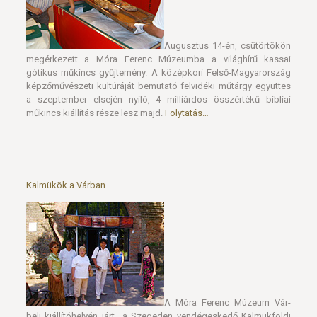
Augusztus 14-én, csütörtökön
megérkezett a Móra Ferenc Múzeumba a világhírű kassai
gótikus műkincs gyűjtemény. A középkori Felső-Magyarország
képzőművészeti kultúráját bemutató felvidéki műtárgy együttes
a szeptember elsején nyíló, 4 milliárdos összértékű bibliai
műkincs kiállítás része lesz majd.
Folytatás…
Kalmükök a Várban
A Móra Ferenc Múzeum Vár-
beli kiállítóhelyén járt a Szegeden vendégeskedő Kalmükföldi