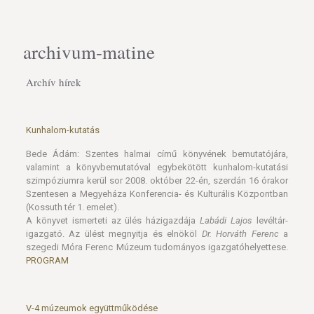
archivum-matine
Archív hírek
Kunhalom-kutatás
Bede Ádám: Szentes halmai című könyvének bemutatójára,
valamint a könyvbemutatóval egybekötött kunhalom-kutatási
szimpóziumra kerül sor 2008. október 22-én, szerdán 16 órakor
Szentesen a Megyeháza Konferencia- és Kulturális Központban
(Kossuth tér 1. emelet).
A könyvet ismerteti az ülés házigazdája
Labádi Lajos
levéltár-
igazgató. Az ülést megnyitja és elnököl
Dr. Horváth Ferenc
a
szegedi Móra Ferenc Múzeum tudományos igazgatóhelyettese.
PROGRAM
V-4 múzeumok együttműködése