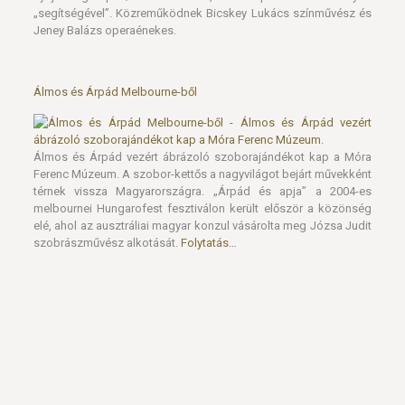
„segítségével”. Közreműködnek Bicskey Lukács színművész és
Jeney Balázs operaénekes.
Álmos és Árpád Melbourne-ből
Álmos és Árpád vezért ábrázoló szoborajándékot kap a Móra
Ferenc Múzeum. A szobor-kettős a nagyvilágot bejárt művekként
térnek vissza Magyarországra. „Árpád és apja” a 2004-es
melbournei Hungarofest fesztiválon került először a közönség
elé, ahol az ausztráliai magyar konzul vásárolta meg Józsa Judit
szobrászművész alkotását.
Folytatás…