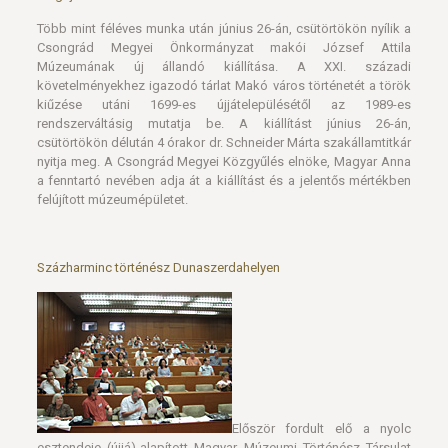
Több mint féléves munka után június 26-án, csütörtökön nyílik a
Csongrád Megyei Önkormányzat makói József Attila
Múzeumának új állandó kiállítása. A XXI. századi
követelményekhez igazodó tárlat Makó város történetét a török
kiűzése utáni 1699-es újjátelepülésétől az 1989-es
rendszerváltásig mutatja be. A kiállítást június 26-án,
csütörtökön délután 4 órakor dr. Schneider Márta szakállamtitkár
nyitja meg. A Csongrád Megyei Közgyűlés elnöke, Magyar Anna
a fenntartó nevében adja át a kiállítást és a jelentős mértékben
felújított múzeumépületet.
Százharminc történész Dunaszerdahelyen
Először fordult elő a nyolc
esztendeje (újjá)-alapított Magyar Múzeumi Történész Társulat