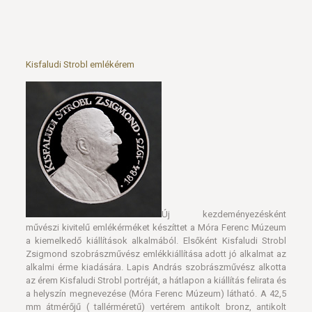
Kisfaludi Strobl emlékérem
Új kezdeményezésként
művészi kivitelű emlékérméket készíttet a Móra Ferenc Múzeum
a kiemelkedő kiállítások alkalmából. Elsőként Kisfaludi Strobl
Zsigmond szobrászművész emlékkiállítása adott jó alkalmat az
alkalmi érme kiadására. Lapis András szobrászművész alkotta
az érem Kisfaludi Strobl portréját, a hátlapon a kiállítás felirata és
a helyszín megnevezése (Móra Ferenc Múzeum) látható. A 42,5
mm átmérőjű ( tallérméretű) vertérem antikolt bronz, antikolt