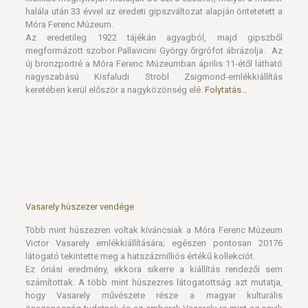
halála után 33 évvel az eredeti gipszváltozat alapján öntetetett a
Móra Ferenc Múzeum.
Az eredetileg 1922 tájékán agyagból, majd gipszből
megformázott szobor Pallavicini György őrgrófot ábrázolja. Az
új bronzportré a Móra Ferenc Múzeumban április 11-étől látható
nagyszabású Kisfaludi Strobl Zsigmond-emlékkiállítás
keretében kerül először a nagyközönség elé.
Folytatás…
Vasarely húszezer vendége
Több mint húszezren voltak kíváncsiak a Móra Ferenc Múzeum
Victor Vasarely emlékkiállítására; egészen pontosan 20176
látogató tekintette meg a hatszázmilliós értékű kollekciót.
Ez óriási eredmény, ekkora sikerre a kiállítás rendezői sem
számítottak. A több mint húszezres látogatottság azt mutatja,
hogy Vasarely művészete része a magyar kulturális