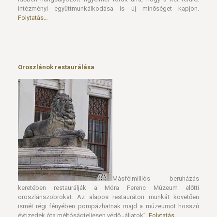
intézményi együttmunkálkodása is új minőséget kapjon.
Folytatás…
Oroszlánok restaurálása
Másfélmilliós beruházás
keretében restaurálják a Móra Ferenc Múzeum előtti
oroszlánszobrokat. Az alapos restaurátori munkát követően
ismét régi fényében pompázhatnak majd a múzeumot hosszú
évtizedek óta méltóságteljesen védő „állatok”.
Folytatás…