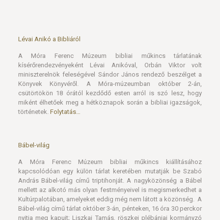
Lévai Anikó a Bibliáról
A Móra Ferenc Múzeum bibliai műkincs tárlatának
kísérőrendezvényeként Lévai Anikóval, Orbán Viktor volt
miniszterelnök feleségével Sándor János rendező beszélget a
Könyvek Könyvéről. A Móra-múzeumban október 2-án,
csütörtökön 18 órától kezdődő esten arról is szó lesz, hogy
miként élhetőek meg a hétköznapok során a bibliai igazságok,
történetek.
Folytatás…
Bábel-világ
A Móra Ferenc Múzeum bibliai műkincs kiállításához
kapcsolódóan egy külön tárlat keretében mutatják be Szabó
András Bábel-világ című triptihonját. A nagyközönség a Bábel
mellett az alkotó más olyan festményeivel is megismerkedhet a
Kultúrpalotában, amelyeket eddig még nem látott a közönség. A
Bábel-világ című tárlat október 3-án, pénteken, 16 óra 30 perckor
nyitja meg kapuit; Liszkai Tamás, röszkei plébániai kormányzó