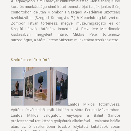
Zombori István történész, megyei múzeumigazgató és dr.
Szegfű László történész ismerteti. A Belvedere Meridionale
kiadásában megjelent művet Miklós Péter történész-
muzeológus, a Móra Ferenc Múzeum munkatársa szerkesztette.
Szakrális emlékek fotói
Lantos Miklós fotóművész,
építész felvételeiből nyílt kiállítás a Móra Ferenc Múzeumban.
Lantos Miklós válogatott fényképei a Bálint Sándor
professzorral tett közös gyűjtőutak alkalmával – valamint halála
után, az ő szellemében tovább folytatott kutatások során
készültek. Kiállításunkon a Dél-Dunántúl, Baranya, Somogy, Tolna
és Zala megyék területéről mutatunk be szakrális emlékeket.
Folytatás…