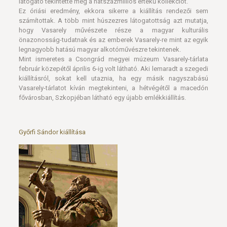
önazonosság-tudatnak és az emberek Vasarely-re mint az egyik
legnagyobb hatású magyar alkotóművészre tekintenek.
Mint ismeretes a Csongrád megyei múzeum Vasarely-tárlata
február közepétől április 6-ig volt látható. Aki lemaradt a szegedi
kiállításról, sokat kell utaznia, ha egy másik nagyszabású
Vasarely-tárlatot kíván megtekinteni, a hétvégétől a macedón
fővárosban, Szkopjéban látható egy újabb emlékkiállítás.
Győrfi Sándor kiállítása