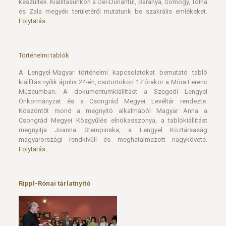
Történelmi tablók
A Lengyel-Magyar történelmi kapcsolatokat bemutató tabló
kiállítás nyílik április 24-én, csütörtökön 17 órakor a Móra Ferenc
Múzeumban. A dokumentumkiállítást a Szegedi Lengyel
Önkormányzat és a Csongrád Megyei Levéltár rendezte.
Köszöntőt mond a megnyitó alkalmából Magyar Anna a
Csongrád Megyei Közgyűlés elnökasszonya, a tablókiállítást
megnyitja Joanna Stempinska, a Lengyel Köztársaság
magyarországi rendkívüli és meghatalmazott nagykövete.
Folytatás…
Rippl-Rónai tárlatnyitó
A magyar festészet