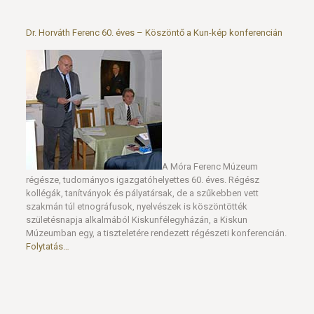
A Móra Ferenc Múzeum
régésze, tudományos igazgatóhelyettes 60. éves. Régész
kollégák, tanítványok és pályatársak, de a szűkebben vett
szakmán túl etnográfusok, nyelvészek is köszöntötték
születésnapja alkalmából Kiskunfélegyházán, a Kiskun
Múzeumban egy, a tiszteletére rendezett régészeti konferencián.
Folytatás…
Múzeumi éjszaka Szentesen
A Koszta József Múzeumban június 21-én, szombaton délután 5