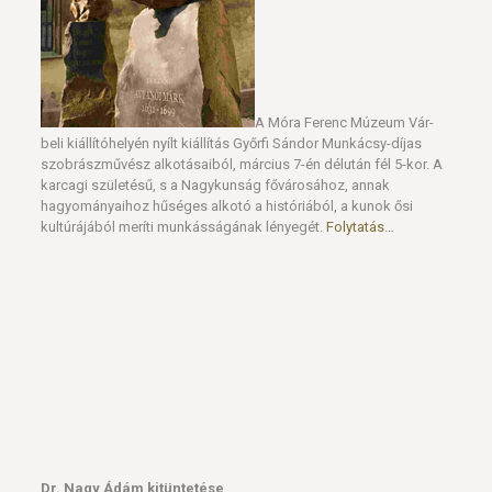
A Móra Ferenc Múzeum Vár-
beli kiállítóhelyén nyílt kiállítás Győrfi Sándor Munkácsy-díjas
szobrászművész alkotásaiból, március 7-én délután fél 5-kor. A
karcagi születésű, s a Nagykunság fővárosához, annak
hagyományaihoz hűséges alkotó a históriából, a kunok ősi
kultúrájából meríti munkásságának lényegét.
Folytatás…
Dr. Nagy Ádám kitüntetése
A Magyar Kultúra Napján, az általa rendezett, Himnusz című
szentesi kiállítás méltó keretében vett át rangos elismerést
kollégánk, dr. Nagy Ádám muzeológus, pénztörténész. A