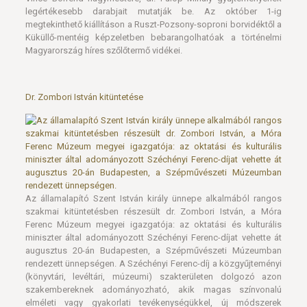
legértékesebb darabjait mutatják be. Az október 1-ig
megtekinthető kiállításon a Ruszt-Pozsony-soproni borvidéktől a
Küküllő-mentéig képzeletben bebarangolhatóak a történelmi
Magyarország híres szőlőtermő vidékei.
Dr. Zombori István kitüntetése
Az államalapító Szent István király ünnepe alkalmából rangos
szakmai kitüntetésben részesült dr. Zombori István, a Móra
Ferenc Múzeum megyei igazgatója: az oktatási és kulturális
miniszter által adományozott Széchényi Ferenc-díjat vehette át
augusztus 20-án Budapesten, a Szépművészeti Múzeumban
rendezett ünnepségen. A Széchényi Ferenc-díj a közgyűjteményi
(könyvtári, levéltári, múzeumi) szakterületen dolgozó azon
szakembereknek adományozható, akik magas színvonalú
elméleti vagy gyakorlati tevékenységükkel, új módszerek