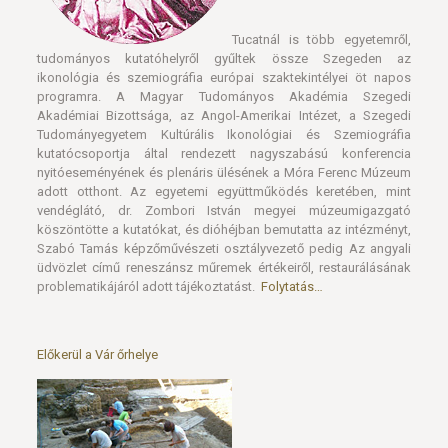
programra. A Magyar Tudományos Akadémia Szegedi
Akadémiai Bizottsága, az Angol-Amerikai Intézet, a Szegedi
Tudományegyetem Kultúrális Ikonológiai és Szemiográfia
kutatócsoportja által rendezett nagyszabású konferencia
nyitóeseményének és plenáris ülésének a Móra Ferenc Múzeum
adott otthont. Az egyetemi együttműködés keretében, mint
vendéglátó, dr. Zombori István megyei múzeumigazgató
köszöntötte a kutatókat, és dióhéjban bemutatta az intézményt,
Szabó Tamás képzőművészeti osztályvezető pedig Az angyali
üdvözlet című reneszánsz műremek értékeiről, restaurálásának
problematikájáról adott tájékoztatást.
Folytatás…
Előkerül a Vár őrhelye
Újabb érdekesség tárult fel a