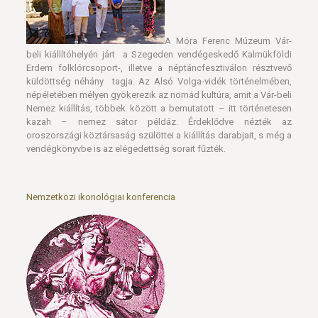
Erdem folklórcsoport-, illetve a néptáncfesztiválon résztvevő
küldöttség néhány tagja. Az Alsó Volga-vidék történelmében,
népéletében mélyen gyökerezik az nomád kultúra, amit a Vár-beli
Nemez kiállítás, többek között a bemutatott – itt történetesen
kazah – nemez sátor példáz. Érdeklődve nézték az
oroszországi köztársaság szülöttei a kiállítás darabjait, s még a
vendégkönyvbe is az elégedettség sorait fűzték.
Nemzetközi ikonológiai konferencia
Tucatnál is több egyetemről,
tudományos kutatóhelyről gyűltek össze Szegeden az
ikonológia és szemiográfia európai szaktekintélyei öt napos