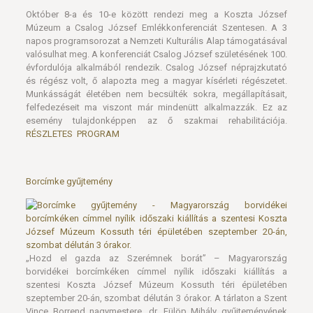
Október 8-a és 10-e között rendezi meg a Koszta József
Múzeum a Csalog József Emlékkonferenciát Szentesen. A 3
napos programsorozat a Nemzeti Kulturális Alap támogatásával
valósulhat meg. A konferenciát Csalog József születésének 100.
évfordulója alkalmából rendezik. Csalog József néprajzkutató
és régész volt, ő alapozta meg a magyar kísérleti régészetet.
Munkásságát életében nem becsülték sokra, megállapításait,
felfedezéseit ma viszont már mindenütt alkalmazzák. Ez az
esemény tulajdonképpen az ő szakmai rehabilitációja.
RÉSZLETES PROGRAM
Borcímke gyűjtemény
„Hozd el gazda az Szerémnek borát” – Magyarország
borvidékei borcímkéken címmel nyílik időszaki kiállítás a
szentesi Koszta József Múzeum Kossuth téri épületében
szeptember 20-án, szombat délután 3 órakor. A tárlaton a Szent
Vince Borrend nagymestere, dr. Fülöp Mihály gyűjteményének