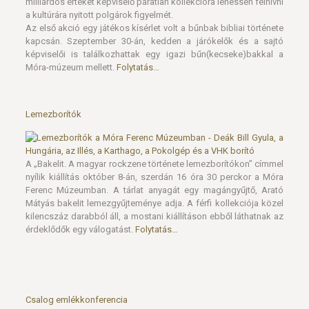
milliárdos értéket képviselő páratlan kollekcióra lehessen felhívni
a kultúrára nyitott polgárok figyelmét.
Az első akció egy játékos kísérlet volt a bűnbak bibliai története
kapcsán. Szeptember 30-án, kedden a járókelők és a sajtó
képviselői is találkozhattak egy igazi bűn(kecseke)bakkal a
Móra-múzeum mellett.
Folytatás…
Lemezborítók
A „Bakelit. A magyar rockzene története lemezborítókon” címmel
nyílik kiállítás október 8-án, szerdán 16 óra 30 perckor a Móra
Ferenc Múzeumban. A tárlat anyagát egy magángyűjtő, Arató
Mátyás bakelit lemezgyűjteménye adja. A férfi kollekciója közel
kilencszáz darabból áll, a mostani kiállításon ebből láthatnak az
érdeklődők egy válogatást.
Folytatás…
Csalog emlékkonferencia