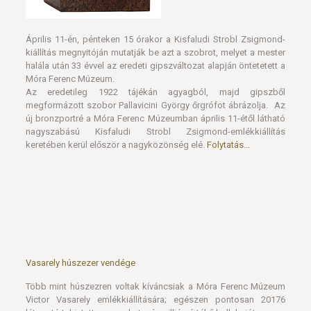
halála után 33 évvel az eredeti gipszváltozat alapján öntetetett a
Móra Ferenc Múzeum.
Az eredetileg 1922 tájékán agyagból, majd gipszből
megformázott szobor Pallavicini György őrgrófot ábrázolja. Az
új bronzportré a Móra Ferenc Múzeumban április 11-étől látható
nagyszabású Kisfaludi Strobl Zsigmond-emlékkiállítás
keretében kerül először a nagyközönség elé.
Folytatás…
Vasarely húszezer vendége
Több mint húszezren voltak kíváncsiak a Móra Ferenc Múzeum
Victor Vasarely emlékkiállítására; egészen pontosan 20176
látogató tekintette meg a hatszázmilliós értékű kollekciót.
Ez óriási eredmény, ekkora sikerre a kiállítás rendezői sem
számítottak. A több mint húszezres látogatottság azt mutatja,
hogy Vasarely művészete része a magyar kulturális