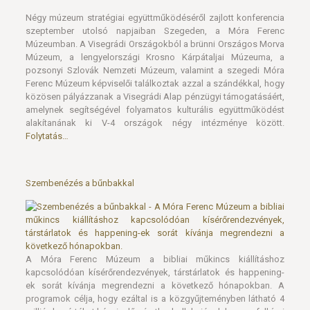
Négy múzeum stratégiai együttműködéséről zajlott konferencia
szeptember utolsó napjaiban Szegeden, a Móra Ferenc
Múzeumban. A Visegrádi Országokból a brünni Országos Morva
Múzeum, a lengyelországi Krosno Kárpátaljai Múzeuma, a
pozsonyi Szlovák Nemzeti Múzeum, valamint a szegedi Móra
Ferenc Múzeum képviselői találkoztak azzal a szándékkal, hogy
közösen pályázzanak a Visegrádi Alap pénzügyi támogatásáért,
amelynek segítségével folyamatos kulturális együttműködést
alakítanának ki V-4 országok négy intézménye között.
Folytatás…
Szembenézés a bűnbakkal
A Móra Ferenc Múzeum a bibliai műkincs kiállításhoz
kapcsolódóan kísérőrendezvények, társtárlatok és happening-
ek sorát kívánja megrendezni a következő hónapokban. A
programok célja, hogy ezáltal is a közgyűjteményben látható 4