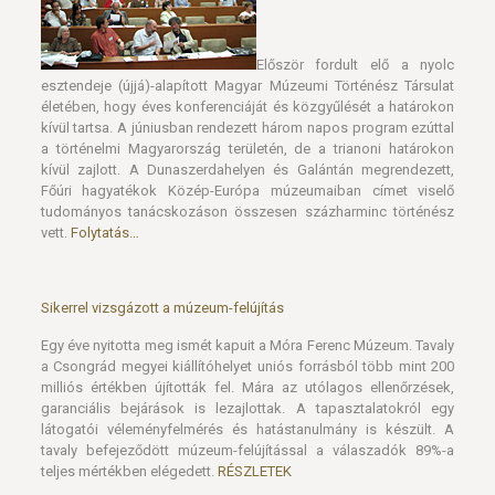
életében, hogy éves konferenciáját és közgyűlését a határokon
kívül tartsa. A júniusban rendezett három napos program ezúttal
a történelmi Magyarország területén, de a trianoni határokon
kívül zajlott. A Dunaszerdahelyen és Galántán megrendezett,
Főúri hagyatékok Közép-Európa múzeumaiban címet viselő
tudományos tanácskozáson összesen százharminc történész
vett.
Folytatás…
Sikerrel vizsgázott a múzeum-felújítás
Egy éve nyitotta meg ismét kapuit a Móra Ferenc Múzeum. Tavaly
a Csongrád megyei kiállítóhelyet uniós forrásból több mint 200
milliós értékben újították fel. Mára az utólagos ellenőrzések,
garanciális bejárások is lezajlottak. A tapasztalatokról egy
látogatói véleményfelmérés és hatástanulmány is készült. A
tavaly befejeződött múzeum-felújítással a válaszadók 89%-a
teljes mértékben elégedett.
RÉSZLETEK
Dr. Horváth Ferenc 60. éves – Köszöntő a Kun-kép konferencián