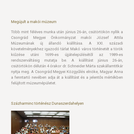
Több mint féléves munka után június 26-án, csütörtökön nyílik a
Csongrád Megyei Önkormányzat makói József Attila
Múzeumának új állandó kiállítása. A XXI. századi
követelményekhez igazodó tárlat Makó város történetét a török
kiűzése utáni 1699-es újjátelepülésétől az 1989-es
rendszerváltásig mutatja be. A kiállítást június 26-án,
csütörtökön délután 4 órakor dr. Schneider Márta szakállamtitkár
nyitja meg. A Csongrád Megyei Közgyűlés elnöke, Magyar Anna
a fenntartó nevében adja át a kiállítást és a jelentős mértékben
felújított múzeumépületet.
Százharminc történész Dunaszerdahelyen
Először fordult elő a nyolc
esztendeje (újjá)-alapított Magyar Múzeumi Történész Társulat