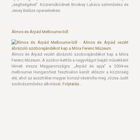
„segítségével”. Közreműködnek Bicskey Lukács színművész és
Jeney Balázs operaénekes.
Álmos és Árpád Melbourne-ből
Álmos és Árpád vezért ábrázoló szoborajándékot kap a Móra
Ferenc Múzeum. A szobor-kettős a nagyvilágot bejárt művekként
térnek vissza Magyarországra. „Árpád és apja” a 2004-es
melbournei Hungarofest fesztiválon került először a közönség
elé, ahol az ausztráliai magyar konzul vásárolta meg Józsa Judit
szobrászművész alkotását.
Folytatás…