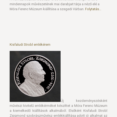
Kisfaludi Strobl emlékérem
Új kezdeményezésként
művészi kivitelű emlékérméket készíttet a Móra Ferenc Múzeum
a kiemelkedő kiállítások alkalmából. Elsőként Kisfaludi Strobl
Zsigmond szobrászművész emlékkiállítása adott jó alkalmat az
alkalmi érme kiadására. Lapis András szobrászművész alkotta
az érem Kisfaludi Strobl portréját, a hátlapon a kiállítás felirata és
a helyszín megnevezése (Móra Ferenc Múzeum) látható. A 42,5
mm átmérőjű ( tallérméretű) vertérem antikolt bronz, antikolt