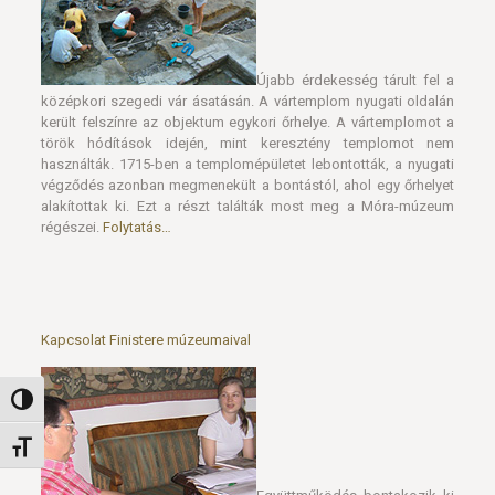
középkori szegedi vár ásatásán. A vártemplom nyugati oldalán
került felszínre az objektum egykori őrhelye. A vártemplomot a
török hódítások idején, mint keresztény templomot nem
használták. 1715-ben a templomépületet lebontották, a nyugati
végződés azonban megmenekült a bontástól, ahol egy őrhelyet
alakítottak ki. Ezt a részt találták most meg a Móra-múzeum
régészei.
Folytatás…
Kapcsolat Finistere múzeumaival
Nagy kontraszt váltása
Együttműködés bontakozik ki
a Móra Ferenc Múzeum és a franciaországi Finistere megye
Betűméret váltása
múzeumai között. Az egy évtizede Csongrád megye
testvérmegyéjeként számon tartható Finistere a legutóbbi
időben hangsúlyozott figyelmet fordít arra, hogy a két terület