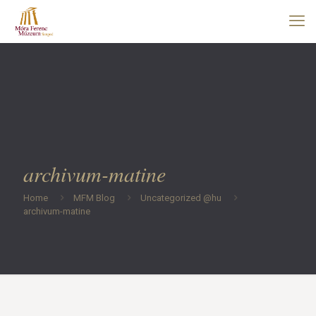
archivum-matine
Home
MFM Blog
Uncategorized @hu
archivum-matine