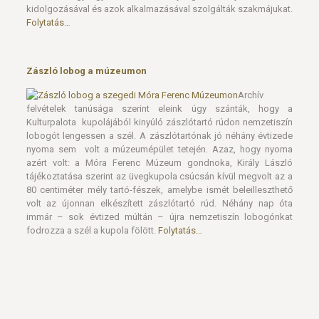
kidolgozásával és azok alkalmazásával szolgálták szakmájukat.
Folytatás…
Zászló lobog a múzeumon
Archív
felvételek tanúsága szerint eleink úgy szánták, hogy a
Kulturpalota kupolájából kinyúló zászlótartó rúdon nemzetiszín
lobogót lengessen a szél. A zászlótartónak jó néhány évtizede
nyoma sem volt a múzeumépület tetején. Azaz, hogy nyoma
azért volt: a Móra Ferenc Múzeum gondnoka, Király László
tájékoztatása szerint az üvegkupola csúcsán kívül megvolt az a
80 centiméter mély tartó-fészek, amelybe ismét beleilleszthető
volt az újonnan elkészített zászlótartó rúd. Néhány nap óta
immár – sok évtized múltán – újra nemzetiszín lobogónkat
fodrozza a szél a kupola fölött.
Folytatás…