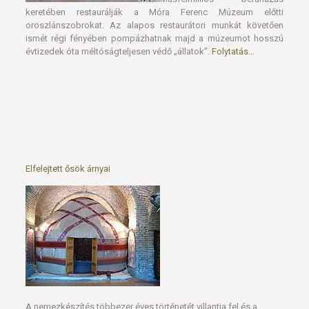
Elfelejtett ősök árnyai
A nemezkészítés többezer éves történetét villantja fel és a
mindennapok művészetének mai darabjait tárja a néző elé a
Móra Ferenc Múzeum kiállítása a szegedi Várban.
Folytatás…