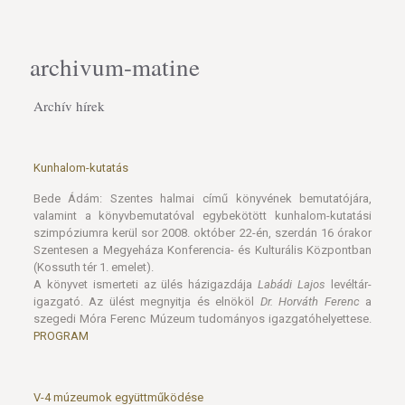
archivum-matine
Archív hírek
Kunhalom-kutatás
Bede Ádám: Szentes halmai című könyvének bemutatójára,
valamint a könyvbemutatóval egybekötött kunhalom-kutatási
szimpóziumra kerül sor 2008. október 22-én, szerdán 16 órakor
Szentesen a Megyeháza Konferencia- és Kulturális Központban
(Kossuth tér 1. emelet).
A könyvet ismerteti az ülés házigazdája
Labádi Lajos
levéltár-
igazgató. Az ülést megnyitja és elnököl
Dr. Horváth Ferenc
a
szegedi Móra Ferenc Múzeum tudományos igazgatóhelyettese.
PROGRAM
V-4 múzeumok együttműködése