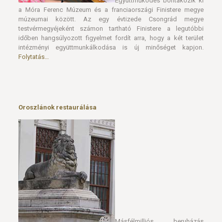
intézményi együttmunkálkodása is új minőséget kapjon.
Folytatás…
Oroszlánok restaurálása
Másfélmilliós beruházás
keretében restaurálják a Móra Ferenc Múzeum előtti
oroszlánszobrokat. Az alapos restaurátori munkát követően
ismét régi fényében pompázhatnak majd a múzeumot hosszú
évtizedek óta méltóságteljesen védő „állatok”.
Folytatás…