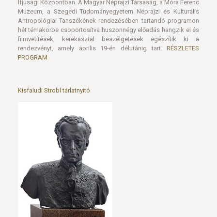
filmvetítések, kerekasztal beszélgetések egészítik ki a
rendezvényt, amely április 19-én délutánig tart.
RÉSZLETES
PROGRAM
Kisfaludi Strobl tárlatnyitó
Április 11-én, pénteken 15 órakor a Kisfaludi Strobl Zsigmond-
kiállítás megnyitóján mutatják be azt a szobrot, melyet a mester