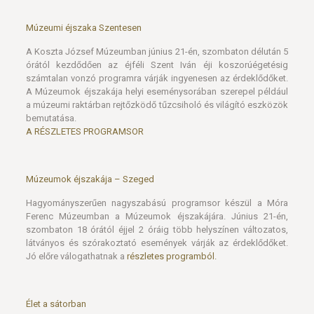
órától kezdődően az éjféli Szent Iván éji koszorúégetésig
számtalan vonzó programra várják ingyenesen az érdeklődőket.
A Múzeumok éjszakája helyi eseménysorában szerepel például
a múzeumi raktárban rejtőzködő tűzcsiholó és világító eszközök
bemutatása.
A RÉSZLETES PROGRAMSOR
Múzeumok éjszakája – Szeged
Hagyományszerűen nagyszabású programsor készül a Móra
Ferenc Múzeumban a Múzeumok éjszakájára. Június 21-én,
szombaton 18 órától éjjel 2 óráig több helyszínen változatos,
látványos és szórakoztató események várják az érdeklődőket.
Jó előre válogathatnak a
részletes programból.
Élet a sátorban
Az Elfelejtett ősök árnyai című, nemeztörténeti kiállítás
helyszínén tart előadást a Vár épületben (Szeged, Stefánia
sétány 2.) Vidák István textilművész június 17-én, kedden 17
órakor. A kötetlen, életszerű találkozón a nemez kiváló ismerője