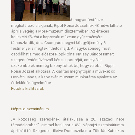
meghatározó alakjának, Rippl-Rónai Józsefnek 43 műve látható
április végéig a Móra-múzeum dísztermében. Az értékes
kollekció főként a kaposvári múzeum gyűjteményére
támaszkodik, de a Csongrád megyei közgyűjtemény 8
festménye is megtekinthető majd. A nagyközönség most
csodálhatja meg először Rippl-Rónai Nyilasy Sándor ismert
szegedi festőművészről készült portréját, amelyről a
szakemberek nemrég bizonyították be, hogy valóban Rippl-
Rónai József alkotása. A kiállítás megnyitóján a műveket dr.
Horváth János, a kaposvári múzeum munkatársa ajánlotta az
érdeklődők figyelmébe.
Fotók a kiállításról.
Néprajzi szeminárium
„A közösség szerepének átalakulása a 20. századi népi
társadalomban” címmel kerül sor a XVI. Néprajzi szemináriumra
április16-tól Szegeden, illetve Domaszéken a Zöldfás Katolikus
Ifjúsági Központban. A Magyar Néprajzi Társaság, a Móra Ferenc
Múzeum, a Szegedi Tudományegyetem Néprajzi és Kulturális
Antropológiai Tanszékének rendezésében tartandó programon
hét témakörbe csoportosítva huszonnégy előadás hangzik el és