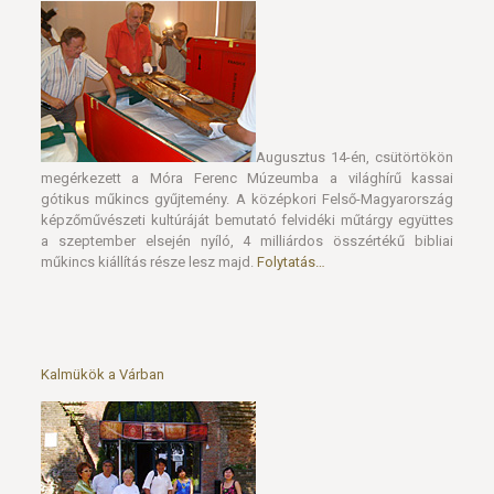
Augusztus 14-én, csütörtökön
megérkezett a Móra Ferenc Múzeumba a világhírű kassai
gótikus műkincs gyűjtemény. A középkori Felső-Magyarország
képzőművészeti kultúráját bemutató felvidéki műtárgy együttes
a szeptember elsején nyíló, 4 milliárdos összértékű bibliai
műkincs kiállítás része lesz majd.
Folytatás…
Kalmükök a Várban
A Móra Ferenc Múzeum Vár-
beli kiállítóhelyén járt a Szegeden vendégeskedő Kalmükföldi