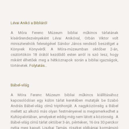
Lévai Anikó a Bibliáról
A Móra Ferenc Múzeum bibliai műkincs tárlatának
kísérőrendezvényeként Lévai Anikóval, Orbán Viktor volt
miniszterelnök feleségével Sándor János rendező beszélget a
Könyvek Könyvéről. A Móra-múzeumban október 2-án,
csütörtökön 18 órától kezdődő esten arról is szó lesz, hogy
miként élhetőek meg a hétköznapok során a bibliai igazságok,
történetek.
Folytatás…
Bábel-világ
A Móra Ferenc Múzeum bibliai műkincs kiállításához
kapcsolódóan egy külön tárlat keretében mutatják be Szabó
András Bábel-világ című triptihonját. A nagyközönség a Bábel
mellett az alkotó más olyan festményeivel is megismerkedhet a
Kultúrpalotában, amelyeket eddig még nem látott a közönség. A
Bábel-világ című tárlat október 3-án, pénteken, 16 óra 30 perckor
nyitja meg kapuit; Liszkai Tamás, röszkei plébániai kormányzó