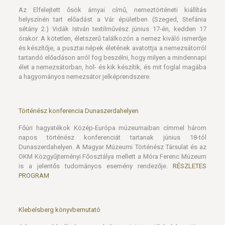
és készítője, a pusztai népek életének avatottja a nemezsátorról
tartandó előadáson arról fog beszélni, hogy milyen a mindennapi
élet a nemezsátorban, hol- és kik készítik, és mit foglal magába
a hagyományos nemezsátor jelképrendszere.
Történész konferencia Dunaszerdahelyen
Főúri hagyatékok Közép-Európa múzeumaiban címmel három
napos történész konferenciát tartanak június 18-tól
Dunaszerdahelyen. A Magyar Múzeumi Történész Társulat és az
OKM Közgyűjteményi Főosztálya mellett a Móra Ferenc Múzeum
is a jelentős tudományos esemény rendezője.
RÉSZLETES
PROGRAM
Klebelsberg könyvbemutató
A legnagyobb álmú magyar kultuszminiszter, Klebelsberg Kuno
kora és munkássága című kötet bemutatóját tartják június 5-én,
csütörtökön délután 4 órakor a Szegedi Akadémiai Bizottság
székházában (Szeged, Somogyi u. 7.) A Klebelsberg könyvet dr.