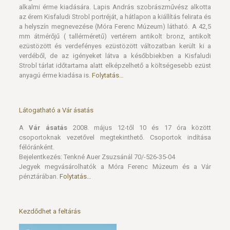
ezüstözött és verdefényes ezüstözött változatban került ki a
verdéből, de az igényeket látva a későbbiekben a Kisfaludi
Strobl tárlat időtartama alatt elképzelhető a költségesebb ezüst
anyagú érme kiadása is.
Folytatás…
Látogatható a Vár ásatás
A
Vár ásatás
2008. május 12-től 10 és 17 óra között
csoportoknak vezetővel megtekinthető. Csoportok indítása
félóránként.
Bejelentkezés: Tenkné Auer Zsuzsánál 70/-526-35-04
Jegyek megvásárolhatók a Móra Ferenc Múzeum és a Vár
pénztárában.
Folytatás…
Kezdődhet a feltárás