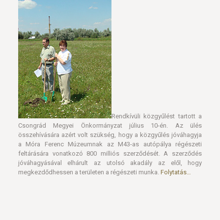
Rendkívüli közgyűlést tartott a
Csongrád Megyei Önkormányzat július 10-én. Az ülés
összehívására azért volt szükség, hogy a közgyűlés jóváhagyja
a Móra Ferenc Múzeumnak az M43-as autópálya régészeti
feltárására vonatkozó 800 milliós szerződését. A szerződés
jóváhagyásával elhárult az utolsó akadály az elől, hogy
megkezdődhessen a területen a régészeti munka.
Folytatás…
Megújult a makói múzeum