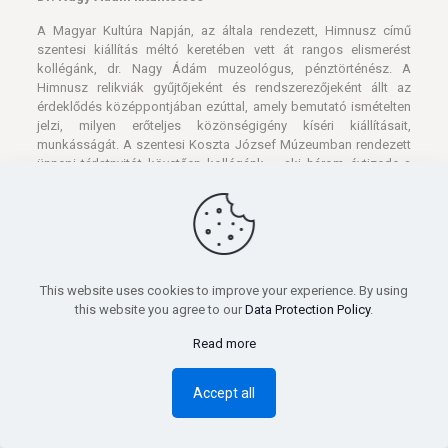
Himnusz relikviák gyűjtőjeként és rendszerezőjeként állt az
érdeklődés középpontjában ezúttal, amely bemutató ismételten
jelzi, milyen erőteljes közönségigény kíséri kiállításait,
munkásságát. A szentesi Koszta József Múzeumban rendezett
ünnepi tárlatnyitót követően kollégánk – aki három évtizede a
Móra Ferenc Múzeum szakembere – a Csongrád Megye
Közművelődéséért Díjat vehetett át Kovács Kálmántól, a megyei
közgyűlés alelnökétől.
Hasonlóképpen ebben az elismerésben részesült Prof. Dr.
Blazovich László, a Csongrád Megyei Levéltár igazgatója.
Szentesen- Nyit a ligeti épület
This website uses cookies to improve your experience. By using
this website you agree to our
Data Protection Policy
.
Read more
Accept all
A Koszta József Múzeum
Széchenyi ligeti épülete múzeumtörténeti kiállítással nyit az
átmeneti, téli zárást követően. A „Múzeum a múzeumban” címet