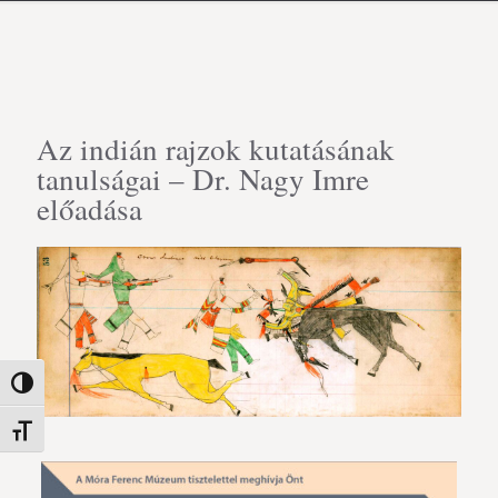
Az indián rajzok kutatásának
tanulságai – Dr. Nagy Imre
előadása
Nagy kontraszt váltása
Betűméret váltása