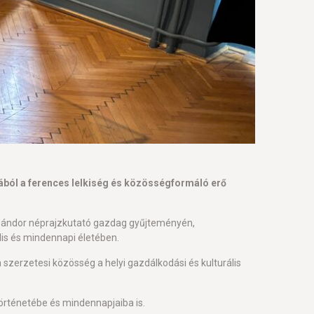
mából a ferences lelkiség és közösségformáló erő
t Sándor néprajzkutató gazdag gyűjteményén,
lis és mindennapi életében.
 szerzetesi közösség a helyi gazdálkodási és kulturális
történetébe és mindennapjaiba is.