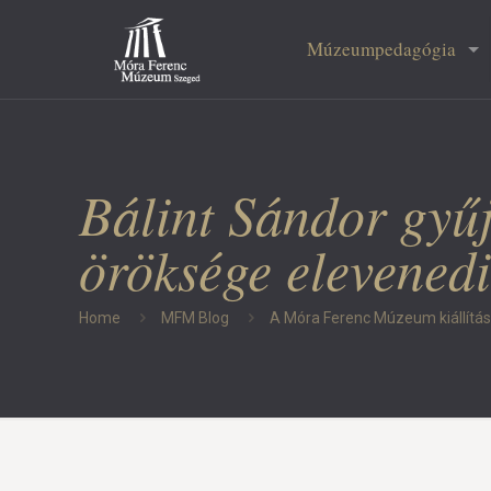
Múzeumpedagógia
Bálint Sándor gyűj
öröksége elevene
Home
MFM Blog
A Móra Ferenc Múzeum kiállítás