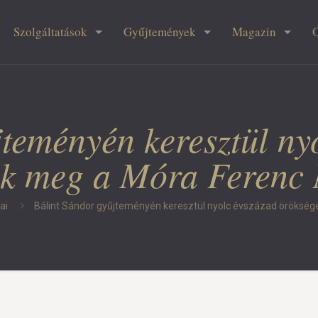
Szolgáltatások
Gyűjtemények
Magazin
teményén keresztül ny
dik meg a Móra Feren
ai
Bálint Sándor gyűjteményén keresztül nyolc évszázad öröks