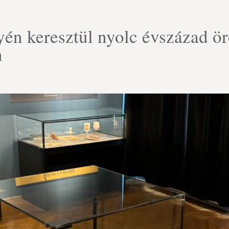
én keresztül nyolc évszázad ö
n