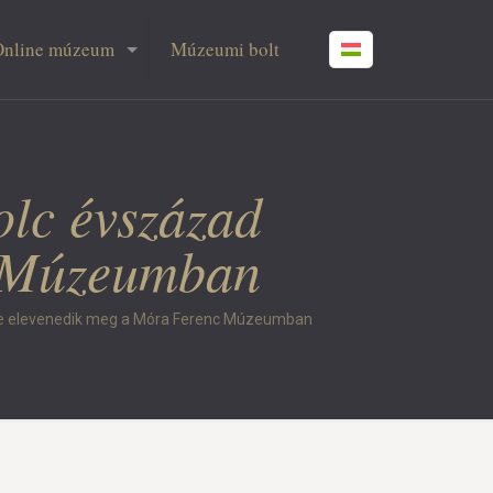
Online múzeum
Múzeumi bolt
olc évszázad
c Múzeumban
ége elevenedik meg a Móra Ferenc Múzeumban