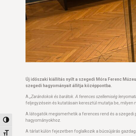
Új időszaki kiállítás nyílt a szegedi Móra Ferenc Múz
szegedi hagyományait állítja középpontba.
A
„Zarándokok és barátok. A ferences szellemiség lenyomata
feljegyzésein és kutatásain keresztül mutatja be, milyen 
A látogatók megismerhetik a ferences rend és a szegedi pa
hagyományokhoz.
Nagy kontraszt váltása
A tárlat külön fejezetben foglalkozik a búcsújárás gazda
Betűméret váltása