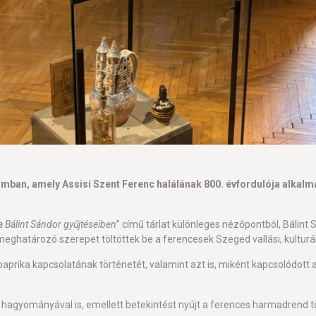
eumban, amely Assisi Szent Ferenc halálának 800. évfordulója alkal
 Bálint Sándor gyűjtéseiben
” című tárlat különleges nézőpontból, Bálin
meghatározó szerepet töltöttek be a ferencesek Szeged vallási, kulturá
prika kapcsolatának történetét, valamint azt is, miként kapcsolódott a
g hagyományával is, emellett betekintést nyújt a ferences harmadrend 