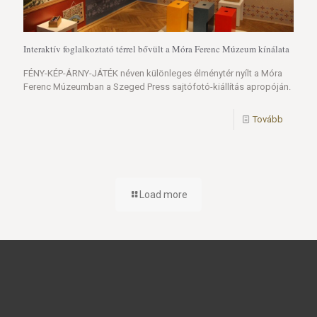
Interaktív foglalkoztató térrel bővült a Móra Ferenc Múzeum kínálata
FÉNY-KÉP-ÁRNY-JÁTÉK néven különleges élménytér nyílt a Móra
Ferenc Múzeumban a Szeged Press sajtófotó-kiállítás apropóján.
Tovább
Load more