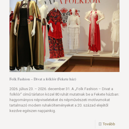
Folk Fashion – Divat a folklór (Fekete ház)
2026. július 23. – 2026. december 31. A „Folk Fashion – Divat a
folklór” című tárlaton közel 80 ruhát mutatnak be a Fekete házban:
hagyományos népviseleteket és népművészeti motívumokat
tartalmazó modern ruhakölteményeket a 20. század elejétől
kezdve egészen napjainkig.
Tovább