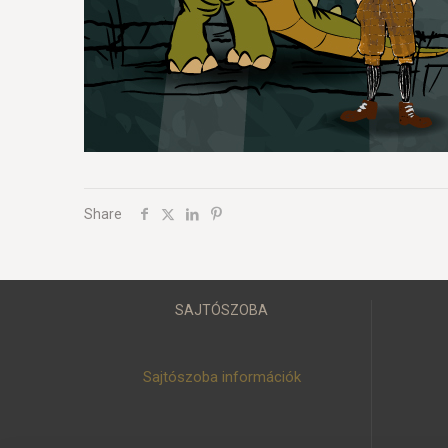
Share
SAJTÓSZOBA
Sajtószoba információk