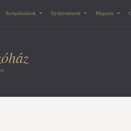
Szolgáltatások
Gyűjtemények
Magazin
zóház
ház