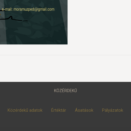
KÖZÉRDEKŰ
Közérdekű adatok
Értéktár
Ásatások
Pályázatok