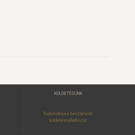
KÜLDETÉSÜNK
Tudományos beszámoló,
küldetésnyilatkozat