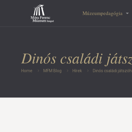
Múzeumpedagógia
Dinós családi játs
Home
MFM Blog
Hírek
Dinós családi játszó