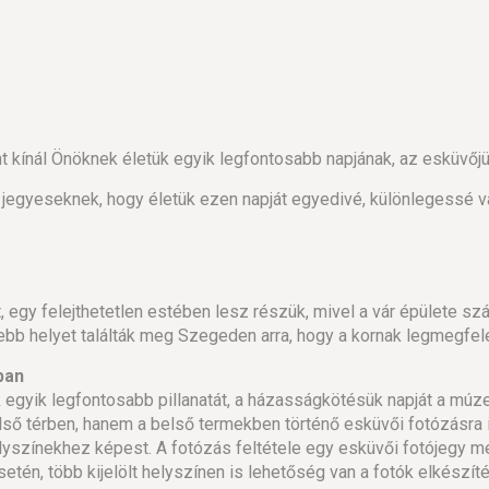
kínál Önöknek életük egyik legfontosabb napjának, az esküvőjü
jegyeseknek, hogy életük ezen napját egyedivé, különlegessé v
 egy felejthetetlen estében lesz részük, mivel a vár épülete szá
ebb helyet találták meg Szegeden arra, hogy a kornak legmegfele
ban
egyik legfontosabb pillanatát, a házasságkötésük napját a múze
ső térben, hanem a belső termekben történő esküvői fotózásra is
lyszínekhez képest. A fotózás feltétele egy esküvői fotójegy m
tén, több kijelölt helyszínen is lehetőség van a fotók elkészí