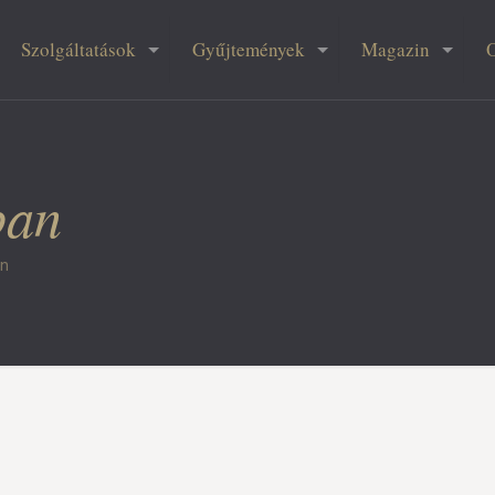
Szolgáltatások
Gyűjtemények
Magazin
ban
an