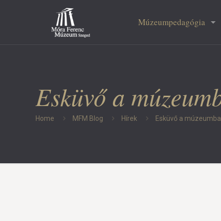
Múzeumpedagógia
Esküvő a múzeum
Home
MFM Blog
Hírek
Esküvő a múzeumb