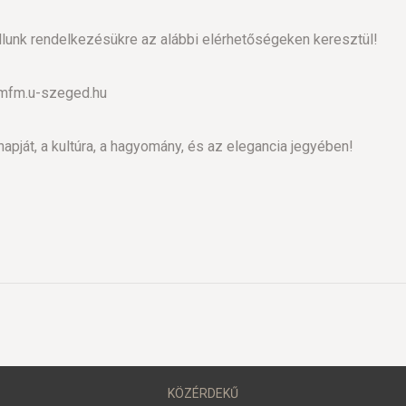
lunk rendelkezésükre az alábbi elérhetőségeken keresztül!
@mfm.u-szeged.hu
apját, a kultúra, a hagyomány, és az elegancia jegyében!
KÖZÉRDEKŰ