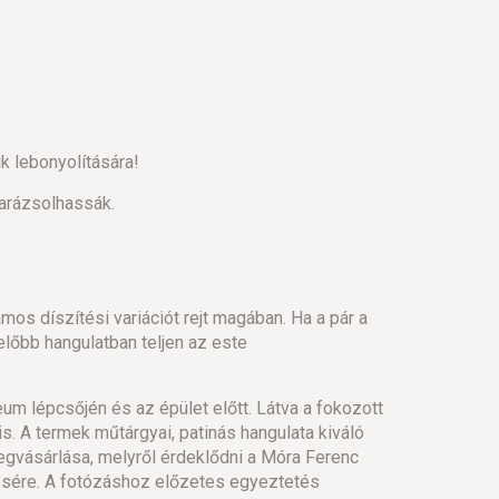
k lebonyolítására!
arázsolhassák.
mos díszítési variációt rejt magában. Ha a pár a
lőbb hangulatban teljen az este
um lépcsőjén és az épület előtt. Látva a fokozott
. A termek műtárgyai, patinás hangulata kiváló
egvásárlása, melyről érdeklődni a Móra Ferenc
tésére. A fotózáshoz előzetes egyeztetés