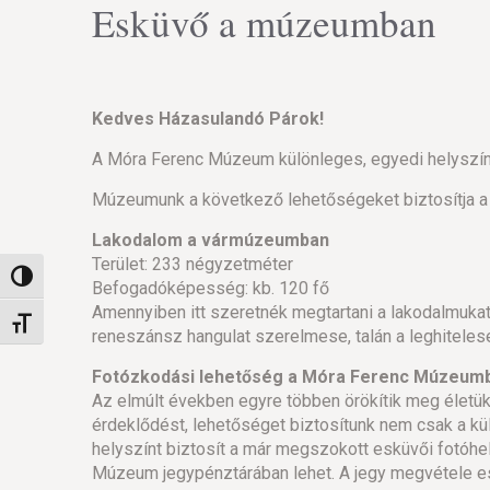
Esküvő a múzeumban
Kedves Házasulandó Párok!
A Móra Ferenc Múzeum különleges, egyedi helyszínt 
Múzeumunk a következő lehetőségeket biztosítja a 
Lakodalom a vármúzeumban
Terület: 233 négyzetméter
Nagy kontraszt váltása
Befogadóképesség: kb. 120 fő
Amennyiben itt szeretnék megtartani a lakodalmukat,
Betűméret váltása
reneszánsz hangulat szerelmese, talán a leghiteles
Fotózkodási lehetőség a Móra Ferenc Múzeum
Az elmúlt években egyre többen örökítik meg életük 
érdeklődést, lehetőséget biztosítunk nem csak a kül
helyszínt biztosít a már megszokott esküvői fotóhe
Múzeum jegypénztárában lehet. A jegy megvétele ese