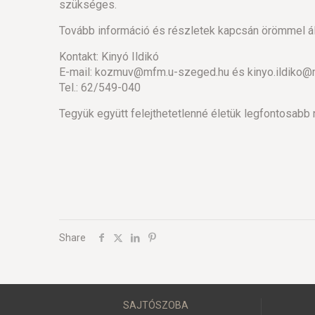
szükséges.
Tovább információ és részletek kapcsán örömmel ál
Kontakt: Kinyó Ildikó
E-mail: kozmuv@mfm.u-szeged.hu és kinyo.ildiko
Tel.: 62/549-040
Tegyük együtt felejthetetlenné életük legfontosabb n
Share
SAJTÓSZOBA