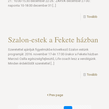
21.: 10.00-15.30 december 22-26.: ZÁRVA december 27-30.:
naponta 10-18.00 december 31
[…]
Tovább
Szalon-estek a Fekete házban
Szeretettel ajánljuk figyelmükbe következő Szalon estünk
programját. 2016. november 17-én 17.00 órakor a Fekete házban
Marcsó Csilla egészségfejlesztő, Life coach lesz a vendégünk.
Minden érdeklődőt szeretettel
[…]
Tovább
Prev page