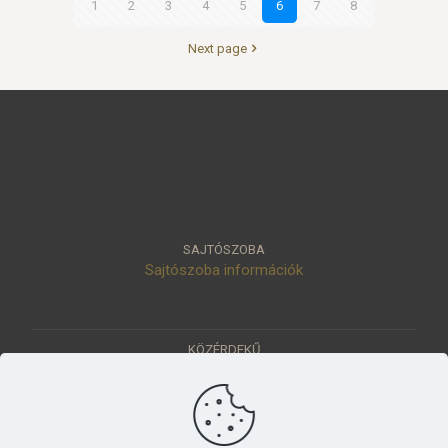
1
2
3
4
5
6
7
8
Next page
SAJTÓSZOBA
Sajtószoba információk
KÖZÉRDEKŰ
Közérdekű adatok
Értéktár
Ásatások
Pályázatok