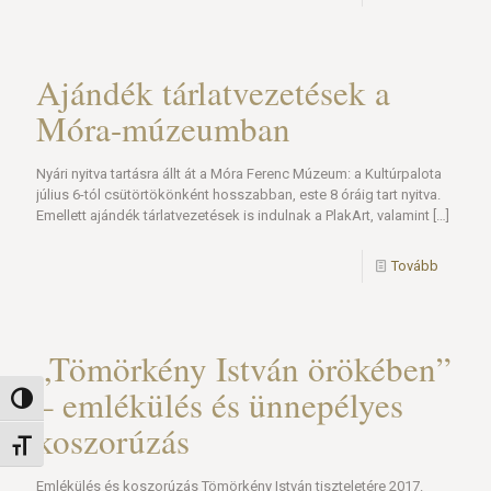
Ajándék tárlatvezetések a
Móra-múzeumban
Nyári nyitva tartásra állt át a Móra Ferenc Múzeum: a Kultúrpalota
július 6-tól csütörtökönként hosszabban, este 8 óráig tart nyitva.
Emellett ajándék tárlatvezetések is indulnak a PlakArt, valamint
[…]
Tovább
„Tömörkény István örökében”
– emlékülés és ünnepélyes
Nagy kontraszt váltása
koszorúzás
Betűméret váltása
Emlékülés és koszorúzás Tömörkény István tiszteletére 2017.