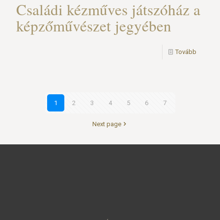
Családi kézműves játszóház a
képzőművészet jegyében
Tovább
1
2
3
4
5
6
7
Next page