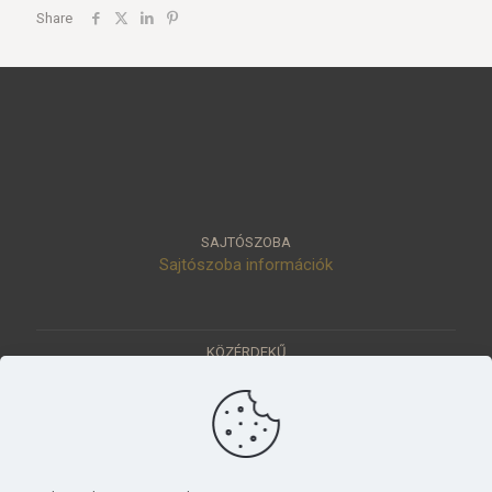
Share
SAJTÓSZOBA
Sajtószoba információk
KÖZÉRDEKŰ
Közérdekű adatok
Értéktár
Ásatások
Pályázatok
KÜLDETÉSÜNK