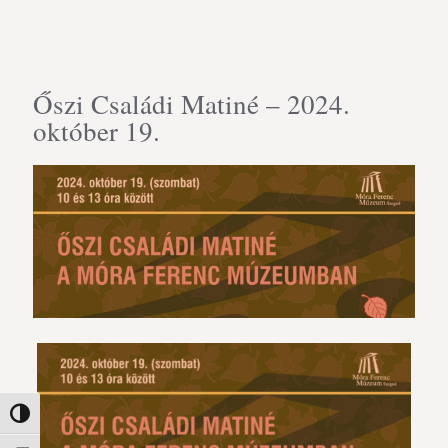
Őszi Családi Matiné – 2024.
október 19.
Nagy kontraszt váltása