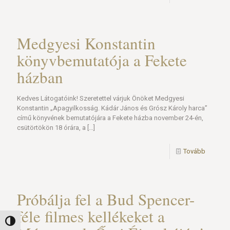
Medgyesi Konstantin
könyvbemutatója a Fekete
házban
Kedves Látogatóink! Szeretettel várjuk Önöket Medgyesi
Konstantin „Apagyilkosság. Kádár János és Grósz Károly harca”
című könyvének bemutatójára a Fekete házba november 24-én,
csütörtökön 18 órára, a
[…]
Tovább
Próbálja fel a Bud Spencer-
féle filmes kellékeket a
Nagy kontraszt váltása