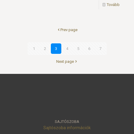
Tovább
Prev page
1
2
3
4
5
6
7
Next page
SAJTÓSZOBA
Sajtószoba információk