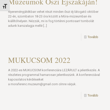
Múzeumok Őszi Éjszakáján!
Betűméret váltása
Nyereményjátékban vehet részt minden őszi éj-látogató október
22-én, szombaton 18-23 óra között a Móra-múzeumban és
kiállítóhelyein. Nézzük, mi is fog történni pontosan! tombolát
adunk karszalagja mellé
[…]
Tovább
MUKUCSOM 2022
A 2022-es MUKUCSOM konferenciára LEZÁRULT a jelentkezés. A
részletes programmal hamarosan jelentkezünk. A konferenciával
kapcsolatos kérdéseiket
a moraferenc.muzeum@gmail.com címre várjuk.
Tovább