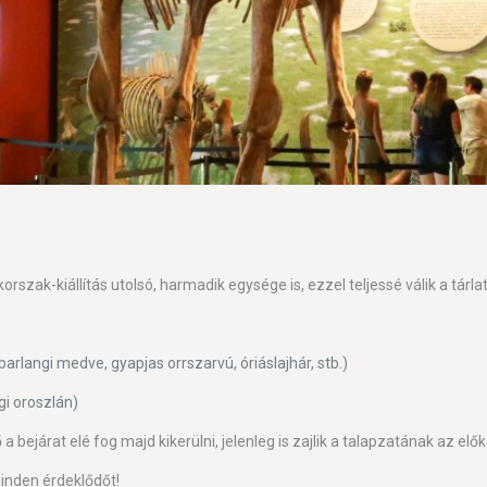
gkorszak-kiállítás utolsó, harmadik egysége is, ezzel teljessé válik a t
rlangi medve, gyapjas orrszarvú, óriáslajhár, stb.)
gi oroszlán)
bejárat elé fog majd kikerülni, jelenleg is zajlik a talapzatának az elő
minden érdeklődőt!