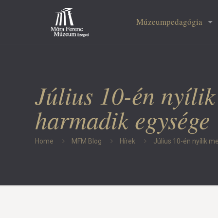
Múzeumpedagógia
Július 10-én nyílik
harmadik egysége
Home
MFM Blog
Hírek
Július 10-én nyílik m