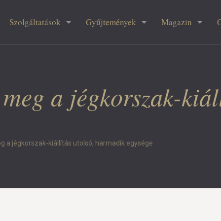
Szolgáltatások
Gyűjtemények
Magazin
 meg a jégkorszak-kiáll
eg a jégkorszak-kiállítás utolsó, harmadik egysége