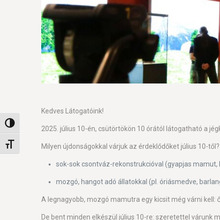
Kedves Látogatóink!
Nagy kontraszt váltása
2025. július 10-én, csütörtökön 10 órától látogatható a jé
Betűméret váltása
Milyen újdonságokkal várjuk az érdeklődőket július 10-től?
sok-sok csontváz-rekonstrukcióval (gyapjas mamut, ba
mozgó, hangot adó állatokkal (pl. óriásmedve, barlan
A legnagyobb, mozgó mamutra egy kicsit még várni kell: ő a 
De bent minden elkészül július 10-re: szeretettel várunk 