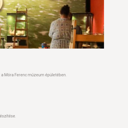
árlat a Móra Ferenc múzeum épületében.
készítése.