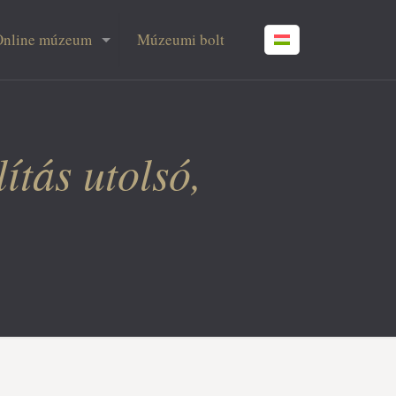
Online múzeum
Múzeumi bolt
ítás utolsó,