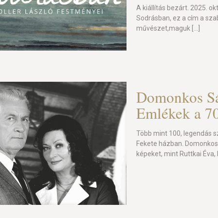
A kiállítás bezárt. 2025. o
Sodrásban, ez a cím a sza
művészet,maguk
[…]
Domonkos Sá
Emlékek a 70
Több mint 100, legendás sz
Fekete házban. Domonkos 
képeket, mint Ruttkai Éva, 