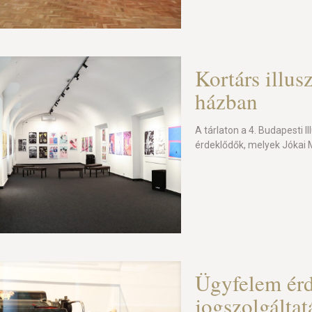
Kortárs illusz
házban
A tárlaton a 4. Budapesti I
érdeklődők, melyek Jókai M
Ügyfelem érd
jogszolgáltat