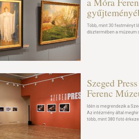
a Móra Fere
gyűjteményé
Több, mint 30 festményt 
dísztermében a múzeum s
Szeged Press 
Ferenc Múz
Idén is megrendezik a Sze
Az intézmény által meghir
több, mint 380 fotó érkeze