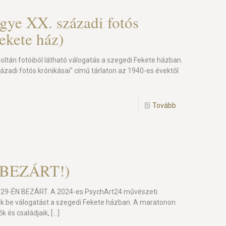
ye XX. századi fotós
ekete ház)
oltán fotóiból látható válogatás a szegedi Fekete házban.
zadi fotós krónikásai” című tárlaton az 1940-es évektől
Tovább
 (BEZÁRT!)
 29-ÉN BEZÁRT. A 2024-es PsychArt24 művészeti
k be válogatást a szegedi Fekete házban. A maratonon
k és családjaik,
[…]