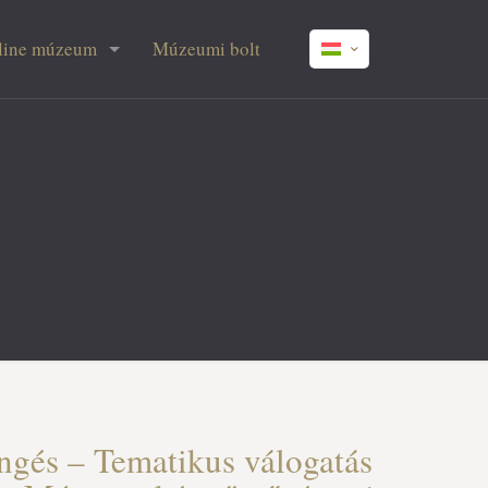
line múzeum
Múzeumi bolt
ngés – Tematikus válogatás