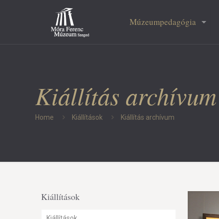
Múzeumpedagógia
Kiállítás archívum
Home
Kiállítások
Kiállítás archívum
Kiállítások
Kiállítások