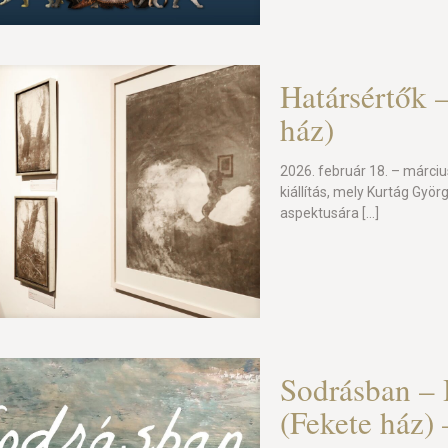
Határsértők –
ház)
2026. február 18. – márciu
kiállítás, mely Kurtág Gy
aspektusára
[…]
Sodrásban – 
(Fekete ház