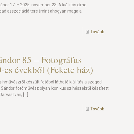
któber 17. – 2025. november 23. A kiállítás címe
bad asszociáció tere (mint ahogyan maga a
Tovább
ndor 85 – Fotográfus
-es évekből (Fekete ház)
ínművészről készült fotóból látható kiállítás a szegedi
Sándor fotóművész olyan ikonikus színészekről készített
Darvas Iván,
[…]
Tovább