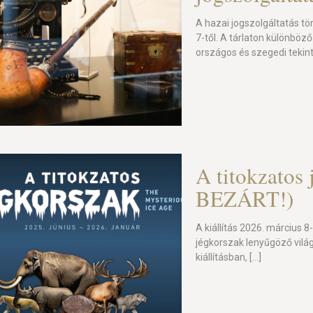
A hazai jogszolgáltatás tö
7-től. A tárlaton különb
országos és szegedi tekin
A titokzato
BEZÁRT!)
A kiállítás 2026. március 8
jégkorszak lenyűgöző világ
kiállításban,
[…]