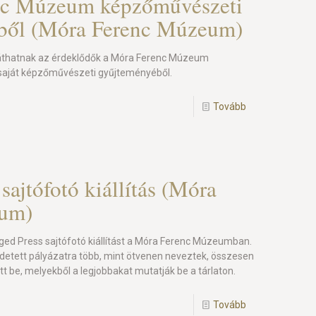
nc Múzeum képzőművészeti
ből (Móra Ferenc Múzeum)
láthatnak az érdeklődők a Móra Ferenc Múzeum
aját képzőművészeti gyűjteményéből.
Tovább
sajtófotó kiállítás (Móra
eum)
ged Press sajtófotó kiállítást a Móra Ferenc Múzeumban.
detett pályázatra több, mint ötvenen neveztek, összesen
tt be, melyekből a legjobbakat mutatják be a tárlaton.
Tovább