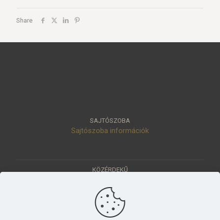
Share
SAJTÓSZOBA
Sajtószoba információk
KÖZÉRDEKŰ
Közérdekű adatok
Értéktár
Ásatások
Pályázatok