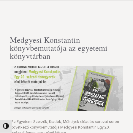
Medgyesi Konstantin
könyvbemutatója az egyetemi
könyvtárban
Az Egyetemi Szerzők, Kiadók, Műhelyek előadás sorozat soron
Nagy kontraszt váltása
következő könyvbemutatója Medgyesi Konstantin Egy 20.
századi fenegyerek című kötete.