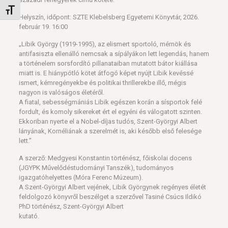
Betűméret váltása
Helyszín, időpont: SZTE Klebelsberg Egyetemi Könyvtár, 2026.
február 19. 16:00
„Libik György (1919-1995), az elismert sportoló, mérnök és
antifasiszta ellenálló nemcsak a sípályákon lett legendás, hanem
a történelem sorsfordító pillanataiban mutatott bátor kiállása
miatt is. E hiánypótló kötet átfogó képet nyújt Libik kevéssé
ismert, kémregényekbe és politikai thrillerekbe illő, mégis
nagyon is valóságos életéről.
A fiatal, sebességmániás Libik egészen korán a sísportok felé
fordult, és komoly sikereket ért el egyéni és válogatott szinten.
Ekkoriban nyerte el a Nobel-díjas tudós, Szent-Györgyi Albert
lányának, Kornéliának a szerelmét is, aki később első felesége
lett.”
A szerző: Medgyesi Konstantin történész, főiskolai docens
(JGYPK Művelődéstudományi Tanszék), tudományos
igazgatóhelyettes (Móra Ferenc Múzeum).
A Szent-Györgyi Albert vejének, Libik Györgynek regényes életét
feldolgozó könyvről beszélget a szerzővel Tasiné Csúcs Ildikó
PhD történész, Szent-Györgyi Albert
kutató.