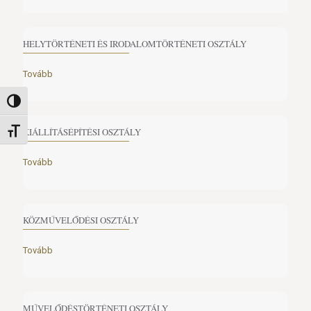
HELYTÖRTÉNETI ÉS IRODALOMTÖRTÉNETI OSZTÁLY
Tovább
Nagy kontraszt váltása
KIÁLLÍTÁSÉPÍTÉSI OSZTÁLY
Betűméret váltása
Tovább
KÖZMŰVELŐDÉSI OSZTÁLY
Tovább
MŰVELŐDÉSTÖRTÉNETI OSZTÁLY