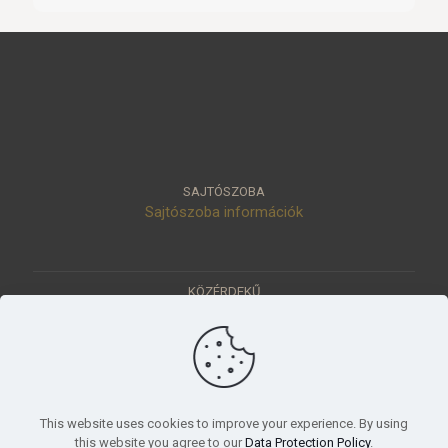
SAJTÓSZOBA
Sajtószoba információk
KÖZÉRDEKŰ
Közérdekű adatok
Értéktár
Ásatások
Pályázatok
KÜLDETÉSÜNK
This website uses cookies to improve your experience. By using
Tudományos beszámoló, küldetésnyilatkozat
this website you agree to our
Data Protection Policy
.