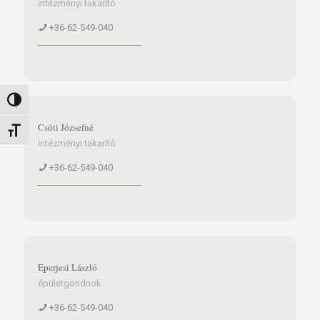
intézményi takarító
+36-62-549-040
Nagy kontraszt váltása
Csóti Józsefné
Betűméret váltása
intézményi takarító
+36-62-549-040
Eperjesi László
épületgondnok
+36-62-549-040