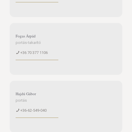
Fogas Árpád
portás-takarító
+36 70 377 1106
Hajdú Gábor
portás
+36-62-549-040