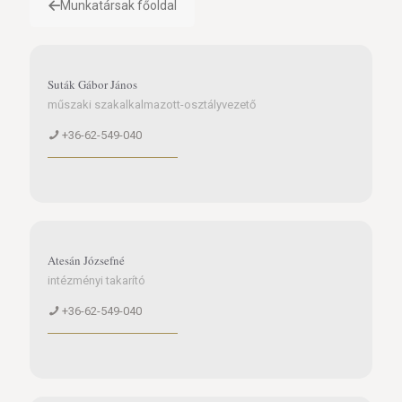
Munkatársak főoldal
Suták Gábor János
műszaki szakalkalmazott-osztályvezető
+36-62-549-040
Atesán Józsefné
intézményi takarító
+36-62-549-040