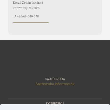
Koszó Zoltán Istvánné
intézményi takarító
+36-62-549-040
SAJTÓSZOBA
Sajtószoba információk
KÖZÉRDEKŰ