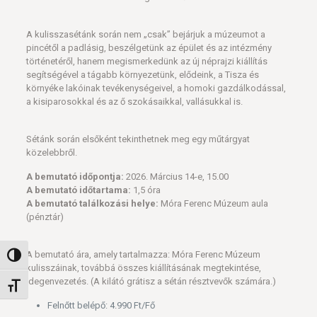
A kulisszasétánk során nem „csak” bejárjuk a múzeumot a
pincétől a padlásig, beszélgetünk az épület és az intézmény
történetéről, hanem megismerkedünk az új néprajzi kiállítás
segítségével a tágabb környezetünk, elődeink, a Tisza és
környéke lakóinak tevékenységeivel, a homoki gazdálkodással,
a kisiparosokkal és az ő szokásaikkal, vallásukkal is.
Sétánk során elsőként tekinthetnek meg egy műtárgyat
közelebbről.
A bemutató időpontja:
2026. Március 14-e, 15.00
A bemutató időtartama:
1,5 óra
A bemutató találkozási helye:
Móra Ferenc Múzeum aula
(pénztár)
A bemutató ára, amely tartalmazza: Móra Ferenc Múzeum
Nagy kontraszt váltása
kulisszáinak, továbbá összes kiállításának megtekintése,
idegenvezetés. (A kilátó grátisz a sétán résztvevők számára.)
Betűméret váltása
Felnőtt belépő: 4.990 Ft/Fő