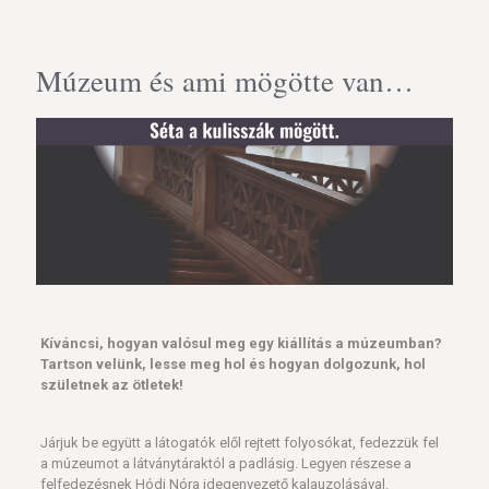
Múzeum és ami mögötte van…
Kíváncsi, hogyan valósul meg egy kiállítás a múzeumban?
Tartson velünk, lesse meg hol és hogyan dolgozunk, hol
születnek az ötletek!
Járjuk be együtt a látogatók elől rejtett folyosókat, fedezzük fel
a múzeumot a látványtáraktól a padlásig. Legyen részese a
felfedezésnek Hódi Nóra idegenvezető kalauzolásával.