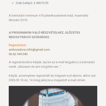
Diák belépő: 3.490 Ft/fő
A bemutató minimum 4 fő jelentkezésével indul, maximális
létszám 20 fő.
A PROGRAMON VALÓ RÉSZVÉTELHEZ, ELŐZETES
REGISZTRÁCIÓ SZÜKSÉGES.
Regisztráció:
ambrusdora.mfm@gmail.com
06 62 549 040
A regisztrációkor kérjük, írja be az e-mail tárgyához a bemutató
nevét: „Múzeum és ami mögötte van…”
Kérjük, amennyiben regisztrált és mégsem tud eljönni, akkor azt
2026.03.13-án, 14 óráig jelezze a megadott e-mail címen.