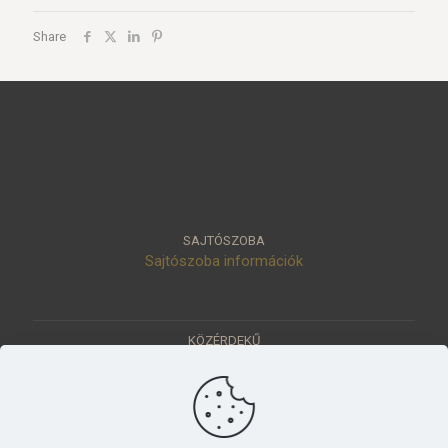
Share
SAJTÓSZOBA
Sajtószoba információk
KÖZÉRDEKŰ
Közérdekű adatok
Értéktár
Ásatások
Pályázatok