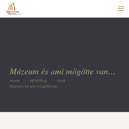
Múzeum és ami mögötte van…
Home
MFM Blog
Hírek
Múzeum és ami mögötte van…