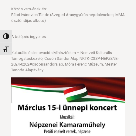
Közös vers-éneklés:
Fábri-Ivánovics Tünde (Szeged Aranygyűrűs népdalénekes, MMA
ösztöndíjas alkotó)
A belépés ingyenes.
Nagy kontraszt váltása
Betűméret váltása
Kulturális és Innovációs Minisztérium – Nemzeti Kulturális
Támogatáskezelő, Csoóri Sándor Alap NKTK-CSSP-NEPZENE-
2024-0202#csoorisandoralap, Móra Ferenc Múzeum, Mester
Tanoda Alapítvány