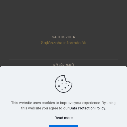
SAJTÓSZOBA
Sajtószoba információk
KÖZÉRDEKŰ
Közérdekű adatok
Értéktár
Ásatások
Pályázatok
KÜLDETÉSÜNK
This website uses cookies to improve your experience. By using
Tudományos beszámoló, küldetésnyilatkozat
this website you agree to our
Data Protection Policy
.
Read more
© 2023 Móra Ferenc Múzeum, Szeged