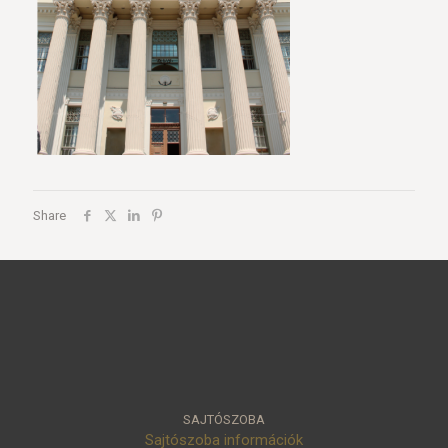
Share
SAJTÓSZOBA
Sajtószoba információk