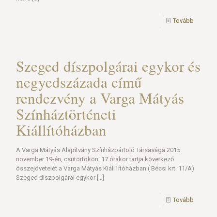
Tovább
Szeged díszpolgárai egykor és
negyedszázada című
rendezvény a Varga Mátyás
Színháztörténeti
Kiállítóházban
A Varga Mátyás Alapítvány Színházpártoló Társasága 2015.
november 19-én, csütörtökön, 17 órakor tartja következő
összejövetelét a Varga Mátyás Kiáll1ítóházban ( Bécsi krt. 11/A)
Szeged díszpolgárai egykor
[…]
Tovább