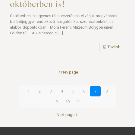
októberben is!
Októberben is ingyenes tárlatvezetésekkel várjuk megvásárolt
belépőjeggyel rendelkező látogatóinkat szombatonként, az
alábbi időpontokban: Móra Ferenc Múzeum Bolygón innen
Földön túl – A kis herceg c.
[…]
Tovább
Prev page
1
2
3
4
5
6
7
8
9
10
11
Next page