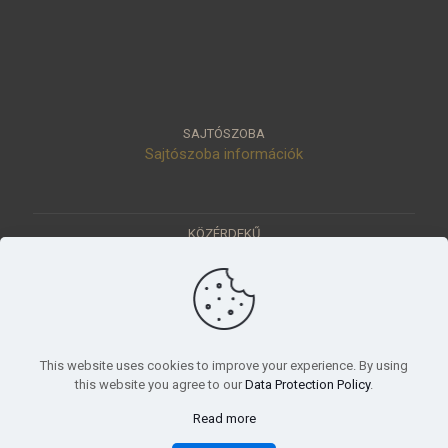
SAJTÓSZOBA
Sajtószoba információk
KÖZÉRDEKŰ
Közérdekű adatok
Értéktár
Ásatások
Pályázatok
KÜLDETÉSÜNK
This website uses cookies to improve your experience. By using
Tudományos beszámoló, küldetésnyilatkozat
this website you agree to our
Data Protection Policy
.
Read more
© 2023 Móra Ferenc Múzeum, Szeged