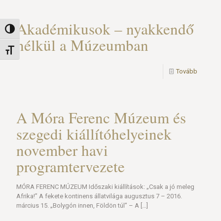
Akadémikusok – nyakkendő
Nagy kontraszt váltása
nélkül a Múzeumban
Betűméret váltása
Tovább
A Móra Ferenc Múzeum és
szegedi kiállítóhelyeinek
november havi
programtervezete
MÓRA FERENC MÚZEUM Időszaki kiállítások: „Csak a jó meleg
Afrika!” A fekete kontinens állatvilága augusztus 7 – 2016.
március 15. „Bolygón innen, Földön túl” – A
[…]