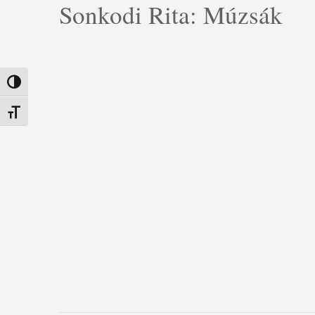
Sonkodi Rita: Múzsák
Nagy kontraszt váltása
Betűméret váltása