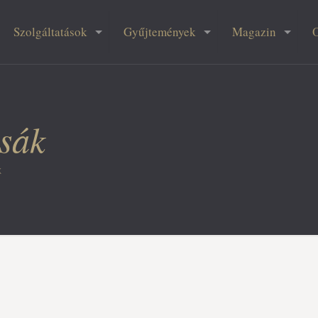
Szolgáltatások
Gyűjtemények
Magazin
sák
k