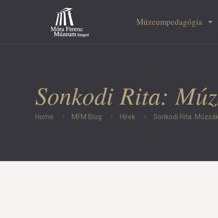
Múzeumpedagógia
Sonkodi Rita: Múz
Home
MFM Blog
Hírek
Sonkodi Rita: Múzsá