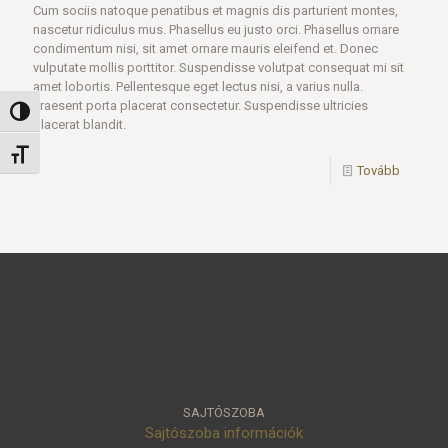
Cum sociis natoque penatibus et magnis dis parturient montes,
nascetur ridiculus mus. Phasellus eu justo orci. Phasellus ornare
condimentum nisi, sit amet ornare mauris eleifend et. Donec
vulputate mollis porttitor. Suspendisse volutpat consequat mi sit
amet lobortis. Pellentesque eget lectus nisi, a varius nulla.
Praesent porta placerat consectetur. Suspendisse ultricies
Nagy kontraszt váltása
placerat blandit.
Betűméret váltása
Tovább
SAJTÓSZOBA
Sajtószoba információk