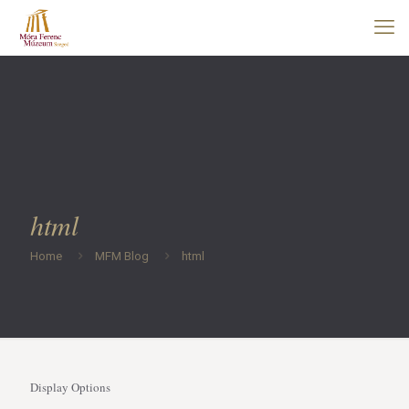
html
Home
MFM Blog
html
Display Options