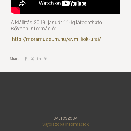
A kiállítás 2019. január 11-ig látogatható.
Bővebb információ:
http://moramuzeum.hu/evmilliok-urai/
Share
SAJTÓSZOBA
Sajtószoba információk