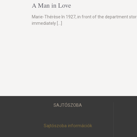
A Man in Love
Marie-Thérèse In 1927, in front of the department sto
immediately
[…]
SAJTÓSZOBA
Sajtószoba információk