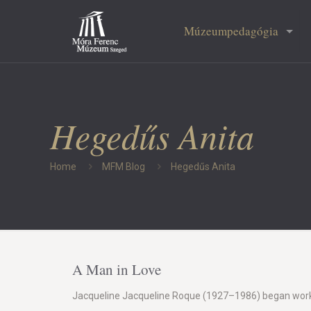
Múzeumpedagógia
Hegedűs Anita
Home
MFM Blog
Hegedűs Anita
A Man in Love
Jacqueline Jacqueline Roque (1927–1986) began working