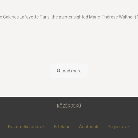
re Galeries Lafayette Paris, the painter sighted Marie-Thérèse Walthe
Load more
KÖZÉRDEKŰ
Közérdekű adatok
Értéktár
Ásatások
Pályázatok