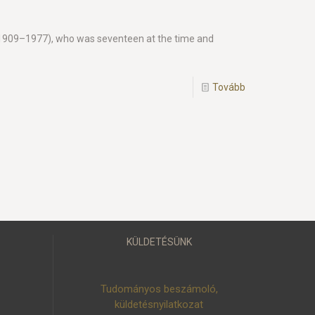
r (1909–1977), who was seventeen at the time and
Tovább
KÜLDETÉSÜNK
Tudományos beszámoló,
küldetésnyilatkozat