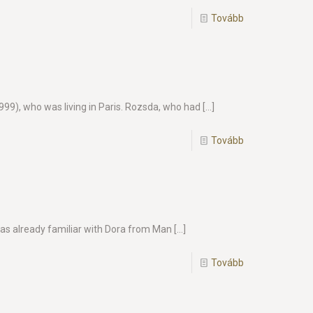
Tovább
99), who was living in Paris. Rozsda, who had
[…]
Tovább
as already familiar with Dora from Man
[…]
Tovább