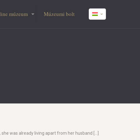
line múzeum
Múzeumi bolt
 she was already living apart from her husband
[…]