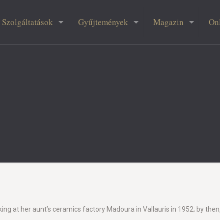
Szolgáltatások
Gyűjtemények
Magazin
On
 at her aunt’s ceramics factory Madoura in Vallauris in 1952; by then,