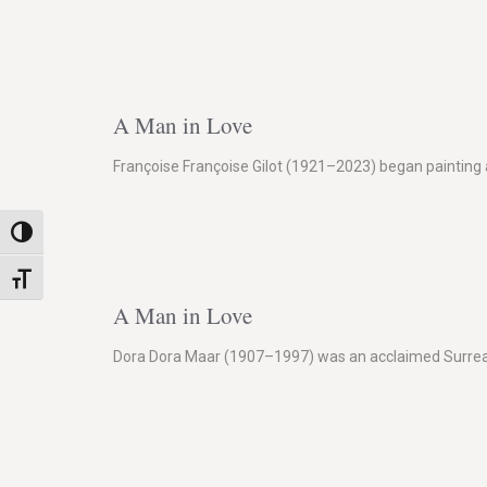
A Man in Love
Françoise Françoise Gilot (1921–2023) began painting 
Nagy kontraszt váltása
Betűméret váltása
A Man in Love
Dora Dora Maar (1907–1997) was an acclaimed Surreali