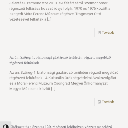
Jelentés Szermonostor 2013. évi feltárásáról Szermonostor
régészeti feltárása hosszú ideje folyik. 1970 és 1976 között a
szegedi Móra Ferenc Múzeum régészei Trogmayer Ottó
vezetésével feltárták a
[…]
Tovább
Az ún. Szőreg-1. biztonsági gáztározó területén végzett megelőző
régészeti feltárások
Az ún. Szőreg-1. biztonsági gáztározó területén végzett megelőző
régészeti feltárások A Kulturális Örökségvédelmi Szakszolgálat
és a Móra Ferenc Múzeum Csongrád Megyei Önkormányzat
Megyei Múzeuma között
[…]
Tovább
Tájékoztatás a Szentes 120. régészeti lelőhelyen végzett megelőző