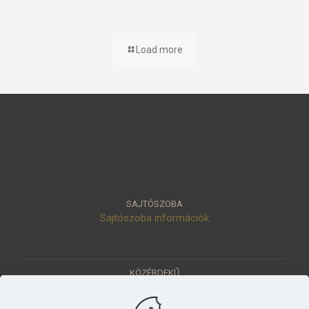
Load more
SAJTÓSZOBA
Sajtószoba információk
KÖZÉRDEKŰ
Közérdekű adatok
Értéktár
Ásatások