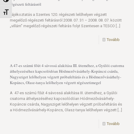
Nagy kontraszt váltása
régészeti feltárásról
Betűméret váltása
Tájékoztatás a Szentes 120. régészeti lelőhelyen végzett
megelőző régészeti feltárásról 2008. 07. 31 – 2008. 08. 07. között
„villám” megelőző régészeti feltárás folyt Szentesen a TESCO
[…]
Tovább
A 47-es számú főút 4 sávossá alakítása III. üteméhez, a Gyúlói csatorna
áthelyezéséhez kapcsolódóan Hódmezővásárhely-Kopáncsi csárda,
Nagysziget lelőhelyen végzett próbafeltárás és a Hódmezővásárhely-
Kopáncs, Olasz-tanya lelőhelyen végzett régészetimegel
A 47-es számú főút 4 sávossá alakítása III. üteméhez, a Gyúlói
csatorna áthelyezéséhez kapcsolódóan Hódmezővásárhely-
Kopáncsi csárda, Nagysziget lelőhelyen végzett próbafeltárás és
a Hódmezővásárhely-Kopáncs, Olasz-tanya lelőhelyen végzett
[…]
Tovább