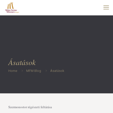
Ásatások
Home
MFM Blog
Ásatások
Szermonostor régészeti feltárása