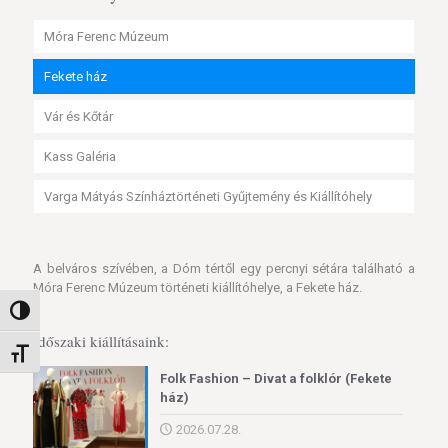
Móra Ferenc Múzeum
Fekete ház
Vár és Kőtár
Kass Galéria
Varga Mátyás Színháztörténeti Gyűjtemény és Kiállítóhely
A belváros szívében, a Dóm tértől egy percnyi sétára található a
Móra Ferenc Múzeum történeti kiállítóhelye, a Fekete ház.
Nagy kontraszt váltása
Időszaki kiállításaink:
Betűméret váltása
Folk Fashion – Divat a folklór (Fekete
ház)
2026.07.28.