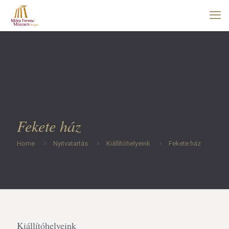
Fekete ház
Home
Nyitvatartás
Kiállítóhelyeink
Fekete ház
Kiállítóhelyeink