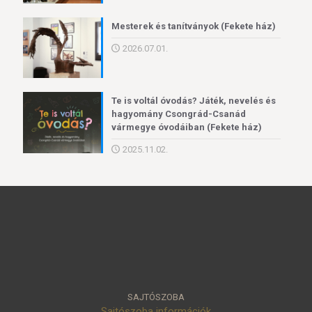
Mesterek és tanítványok (Fekete ház)
2026.07.01.
Te is voltál óvodás? Játék, nevelés és
hagyomány Csongrád-Csanád
vármegye óvodáiban (Fekete ház)
2025.11.02.
SAJTÓSZOBA
Sajtószoba információk